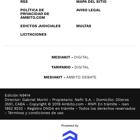
RSS
MAPA DEL SITIO
POLÍTICA DE
AVISO LEGAL
PRIVACIDAD DE
ÁMBITO.COM
EDICTOS JUDICIALES
MULTAS
LICITACIONES
MEDIAKIT
DIGITAL
TARIFARIO
DIGITAL
MEDIAKIT
AMBITO DEBATE
Edición N9414
Director: Gabriel Morini - Propietario: Nefir S.A. - Domicilio: Olleros
3551, CABA - Copyright © 2019 Ambito.com - RNPI En trámite - Issn
1852 9232 - Registro DNDA en trámite - Todos los derechos reservados
- Términos y condiciones de uso