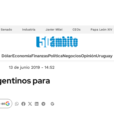
Senado
Industria
Javier Milei
CEOs
Papa León XIV
Anuario autos 2026
Dólar
Economía
Finanzas
Política
Negocios
Opinión
Uruguay
TECNOLOGÍA
NOVEDADES FISCA
MÉXICO
13 de junio 2019 - 14:52
EDICTOS JUDICIAL
OPINIÓN
gentinos para
MULTAS
MUNDO
LICITACIONES
INFORMACIÓN GENERAL
CUADROS TARIFAR
ESPECTÁCULOS
 en
RECALL
DEPORTES