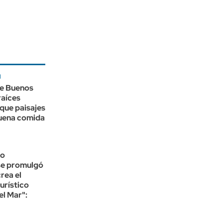
l
de Buenos
raíces
que paisajes
buena comida
no
e promulgó
crea el
urístico
l Mar":