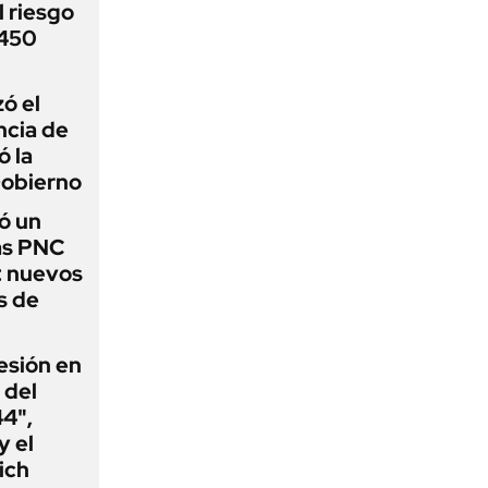
 riesgo
 450
zó el
ncia de
ó la
Gobierno
ó un
as PNC
: nuevos
s de
esión en
 del
44",
y el
ich