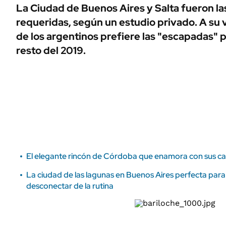
ÁMBITO DEBATE
La Ciudad de Buenos Aires y Salta fueron l
Municipios
requeridas, según un estudio privado. A su
MEDIAKIT AMBITO DEBATE
URUGUAY
de los argentinos prefiere las "escapadas" p
resto del 2019.
El elegante rincón de Córdoba que enamora con sus cas
La ciudad de las lagunas en Buenos Aires perfecta para
desconectar de la rutina