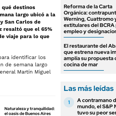
Reforma de la Carta
 qué destinos
Orgánica: contrapunt
emana largo ubicó a la
Werning, Cuattromo 
y San Carlos de
extitulares del BCRA 
z resaltó que el 65%
empleo y designacio
e viaje para lo que
El restaurante del A
que estrena nueva i
ra identificar los
amplía su propuesta 
cocina de mar
fin de semana largo
General Martín Miguel
Las más leídas
A contramano d
mundo, el S&P 
Naturaleza y tranquilidad:
tuvo su peor s
el oasis de Buenos Aires