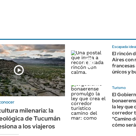
Escapada idea
El rincón 
Aires con 
francesas 
únicos y 
Turismo
El Gobier
bonaerens
conocer
la ley que 
ultura milenaria: la
corredor t
ueológica de Tucumán
"Camino de
cómo será
siona a los viajeros