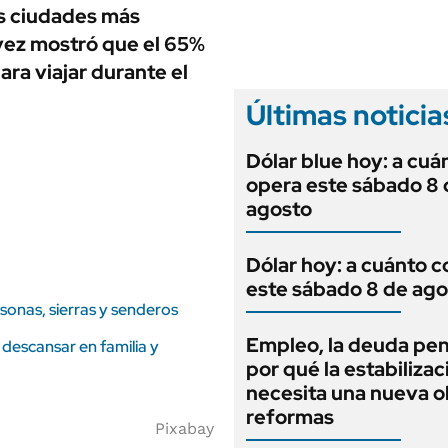
ANUARIO 2025
as ciudades más
LIFESTYLE
EDICIÓN IMPRESA
 vez mostró que el 65%
AUTOS
ara viajar durante el
Últimas noticia
Dólar blue hoy: a cuá
opera este sábado 8 
agosto
Dólar hoy: a cuánto c
este sábado 8 de ago
onas, sierras y senderos
Empleo, la deuda pen
 descansar en familia y
por qué la estabilizac
necesita una nueva o
reformas
Pixabay