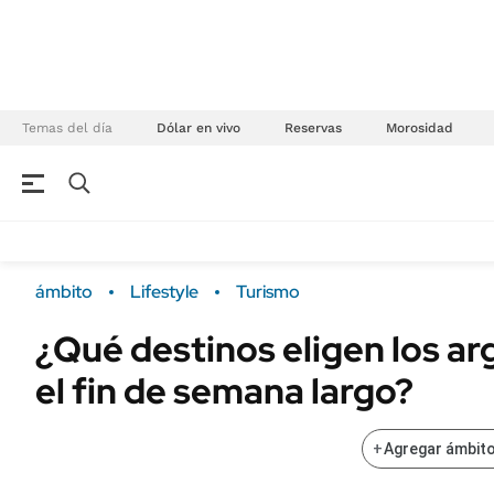
Temas del día
Dólar en vivo
Reservas
Morosidad
NEGOCIOS
ÚLTIMAS NOTICIAS
Especiales Ámbito
ECONOMÍA
ámbito
Lifestyle
Turismo
Real Estate
Banco de Datos
¿Qué destinos eligen los ar
Sustentabilidad
Campo
el fin de semana largo?
Seguros
FINANZAS
ENERGY REPORT
Dólar
+
Agregar ámbito
POLÍTICA
Mercados
Nacional