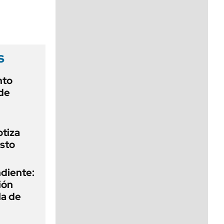
viernes de 10 a 18
s
nto
de
otiza
sto
diente:
ión
la de