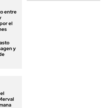
o entre
y
por el
nes
basto
magen y
de
el
Merval
emana