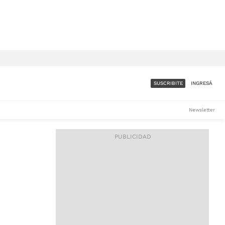
SUSCRIBITE
INGRESÁ
SUMATE A LA COMUNIDAD
Newsletter
DE ÁMBITO
LES
ACCESO FULL - $1.800/MES
ES
CORPORATIVO - CONSULTAR
Si tenés dudas comunicate
con nosotros a
IOS
suscripciones@ambito.com.ar
Llamanos al (54) 11 4556-
9147/48 o
al (54) 11 4449-3256 de lunes a