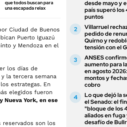
desde mayo y el
que todos buscan para
una escapada relax
país superó los
puntos
Villarruel recha
por Ciudad de Buenos
pedido de renu
ubican Puerto Iguazú
Quirno y redobl
uinto y Mendoza en el
tensión con el 
ANSES confirm
aumento para l
er los días de
en agosto 2026
 y la tercera semana
montos y fecha
 los estrategas. En
cobro
más elegidos fueron
Lo que dejó la s
y Nueva York, en ese
el Senado: el fin
"bloque de los 
aliados en fuga 
desafío de Bullr
s reservados son los