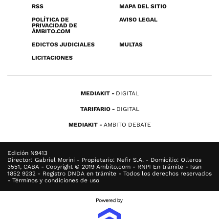
RSS
MAPA DEL SITIO
POLÍTICA DE
AVISO LEGAL
PRIVACIDAD DE
ÁMBITO.COM
EDICTOS JUDICIALES
MULTAS
LICITACIONES
MEDIAKIT
DIGITAL
TARIFARIO
DIGITAL
MEDIAKIT
AMBITO DEBATE
Edición N9413
Director: Gabriel Morini - Propietario: Nefir S.A. - Domicilio: Olleros
3551, CABA - Copyright © 2019 Ambito.com - RNPI En trámite - Issn
1852 9232 - Registro DNDA en trámite - Todos los derechos reservados
- Términos y condiciones de uso