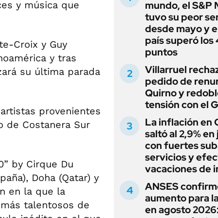
uces y música que
mundo, el S&P 
tuvo su peor s
desde mayo y el
país superó los
te-Croix y Guy
puntos
inoamérica y tras
Villarruel recha
izará su última parada
pedido de renu
Quirno y redobl
tensión con el 
artistas provenientes
La inflación en
io de Costanera Sur
saltó al 2,9% en j
con fuertes sub
servicios y efe
10” by Cirque Du
vacaciones de i
paña), Doha (Qatar) y
ANSES confirm
́n en la que la
aumento para l
más talentosos de
en agosto 2026