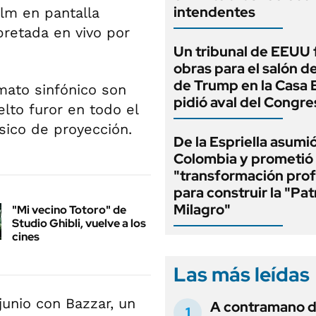
intendentes
ilm en pantalla
pretada en vivo por
Un tribunal de EEUU 
obras para el salón de
de Trump en la Casa 
mato sinfónico son
pidió aval del Congre
lto furor en todo el
sico de proyección.
De la Espriella asumi
Colombia y prometió
"transformación pro
para construir la "Pat
Milagro"
"Mi vecino Totoro" de
Studio Ghibli, vuelve a los
cines
Las más leídas
 junio con Bazzar, un
A contramano d