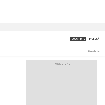
SUSCRIBITE
INGRESÁ
SUMATE A LA COMUNIDAD
Newsletter
DE ÁMBITO
LES
ACCESO FULL - $1.800/MES
ES
CORPORATIVO - CONSULTAR
Si tenés dudas comunicate
con nosotros a
IOS
suscripciones@ambito.com.ar
Llamanos al (54) 11 4556-
9147/48 o
al (54) 11 4449-3256 de lunes a