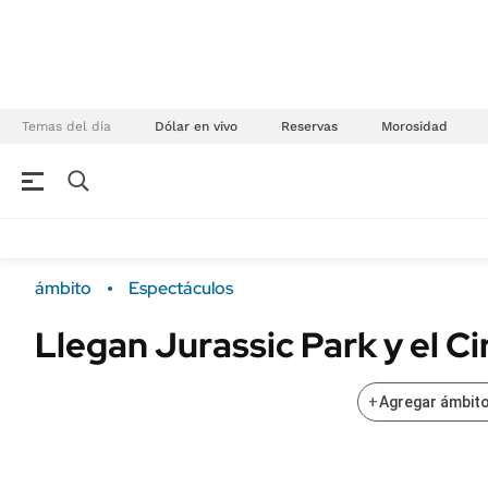
Temas del día
Dólar en vivo
Reservas
Morosidad
NEGOCIOS
ÚLTIMAS NOTICIAS
Especiales Ámbito
ECONOMÍA
ámbito
Espectáculos
Real Estate
Banco de Datos
Llegan Jurassic Park y el C
Sustentabilidad
Campo
Seguros
FINANZAS
+
Agregar ámbito
ENERGY REPORT
Dólar
POLÍTICA
Mercados
Nacional