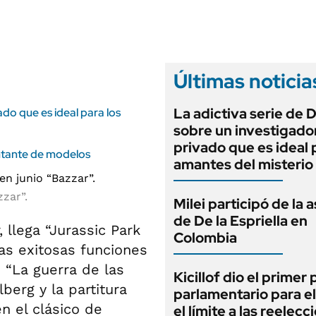
ANUARIO 2025
LIFESTYLE
EDICIÓN IMPRESA
AUTOS
Últimas noticia
La adictiva serie de 
ado que es ideal para los
sobre un investigado
privado que es ideal 
ntante de modelos
amantes del misterio
zzar”.
Milei participó de la 
de De la Espriella en
 llega “Jurassic Park
Colombia
ras exitosas funciones
 “La guerra de las
Kicillof dio el primer
lberg y la partitura
parlamentario para e
n el clásico de
el límite a las reelec