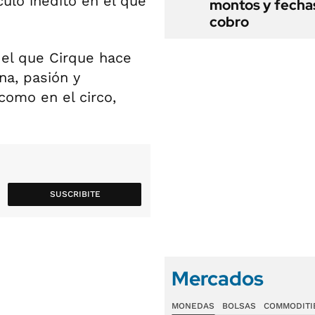
ulo inédito en el que
montos y fecha
cobro
 el que Cirque hace
na, pasión y
como en el circo,
SUSCRIBITE
Mercados
MONEDAS
BOLSAS
COMMODITI