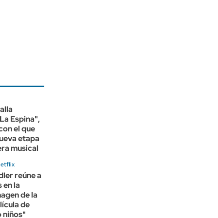
alla
La Espina",
 con el que
nueva etapa
era musical
etflix
ler reúne a
 en la
agen de la
lícula de
 niños"