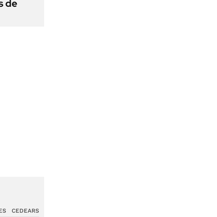
s de
ES
CEDEARS