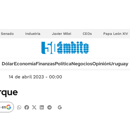
Senado
Industria
Javier Milei
CEOs
Papa León XIV
Anuario autos 2026
Dólar
Economía
Finanzas
Política
Negocios
Opinión
Uruguay
TECNOLOGÍA
NOVEDADES FISCA
MÉXICO
14 de abril 2023 - 00:00
EDICTOS JUDICIAL
OPINIÓN
irque
MULTAS
MUNDO
LICITACIONES
INFORMACIÓN GENERAL
 en
CUADROS TARIFAR
ESPECTÁCULOS
RECALL
DEPORTES