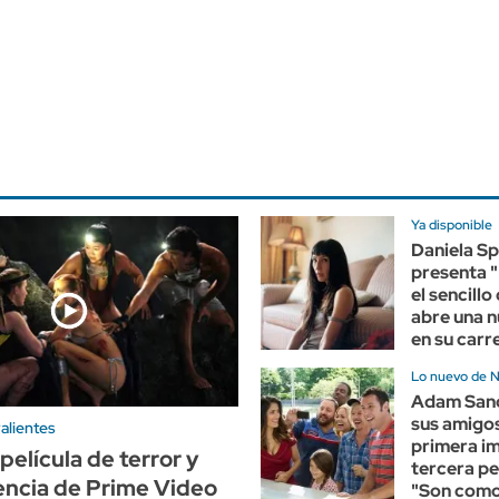
Ya disponible
Daniela Sp
presenta "
el sencillo
abre una 
en su carr
Lo nuevo de N
Adam Sand
sus amigos
alientes
primera im
película de terror y
tercera pe
encia de Prime Video
"Son como