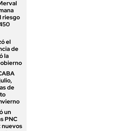
Merval
emana
 riesgo
 450
zó el
ncia de
ó la
Gobierno
 CABA
ulio,
as de
cto
nvierno
ó un
as PNC
: nuevos