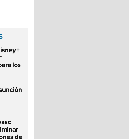
viernes de 10 a 18
s
Disney+
r
para los
asunción
 paso
liminar
ciones de