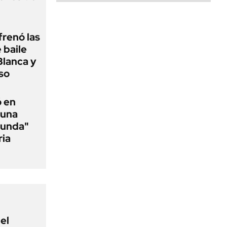
frenó las
 baile
Blanca y
so
ó en
 una
funda"
ria
el