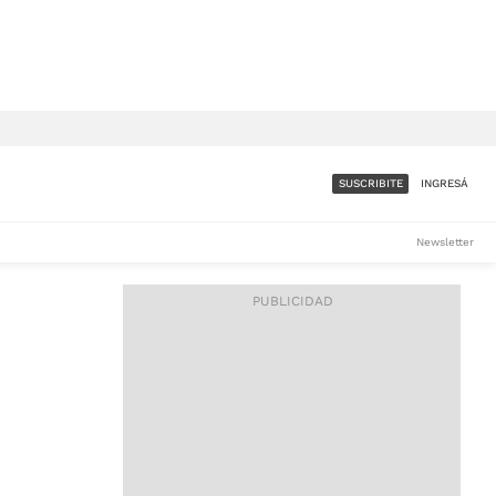
SUSCRIBITE
INGRESÁ
SUMATE A LA COMUNIDAD
Newsletter
DE ÁMBITO
LES
ACCESO FULL - $1.800/MES
ES
CORPORATIVO - CONSULTAR
Si tenés dudas comunicate
con nosotros a
IOS
suscripciones@ambito.com.ar
Llamanos al (54) 11 4556-
9147/48 o
al (54) 11 4449-3256 de lunes a