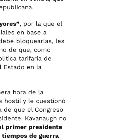
republicana.
yores”
, por la que el
iales en base a
debe bloquearlas, les
echo de que, como
ítica tarifaria de
l Estado en la
era hora de la
hostil y le cuestionó
ea de que el Congreso
esidente. Kavanaugh no
l primer presidente
e tiempos de guerra