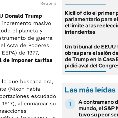
Reuters
Kicillof dio el primer
UU
Donald Trump
parlamentario para e
un incremento masivo
el límite a las reelec
todo el planeta y
intendentes
strumento de guerra
 el Acta de Poderes
Un tribunal de EEUU 
IEEPA) de 1977,
obras para el salón de
de Trump en la Casa 
l de imponer tarifas
pidió aval del Congre
 lo que buscaba era,
Las más leídas
nte (Nixon había
mportaciones escudado
A contramano d
1917), al enmarcar su
mundo, el S&P 
ansacciones
tuvo su peor s