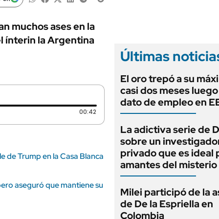
ANUARIO 2025
LIFESTYLE
EDICIÓN IMPRESA
AUTOS
dan muchos ases en la
 ínterin la Argentina
Últimas noticia
El oro trepó a su máx
casi dos meses luego
dato de empleo en 
Duración: 42 segundos
00:42
La adictiva serie de 
sobre un investigado
privado que es ideal 
ile de Trump en la Casa Blanca
amantes del misterio
pero aseguró que mantiene su
Milei participó de la 
de De la Espriella en
Colombia