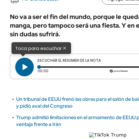
ÁMBITO DEBATE
Municipios
MEDIAKIT AMBITO DEBATE
No va a ser el fin del mundo, porque le que
URUGUAY
manga, pero tampoco será una fiesta. Y en el
sin dudas sufrirá.
×
Toca para escuchar
ESCUCHAR EL RESUMEN DE LA NOTA
Tiempo transcurrido: 0 segundos
00:00
Un tribunal de EEUU frenó las obras para el salón de ba
y pidió aval del Congreso
Trump admitió limitaciones en el armamento de EEUU 
ventaja frente a Irán