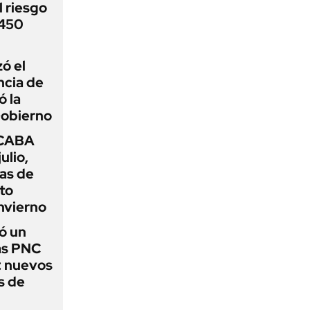
 riesgo
 450
zó el
ncia de
ó la
Gobierno
 CABA
ulio,
as de
cto
nvierno
ó un
as PNC
: nuevos
s de