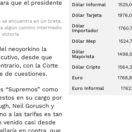
Dólar Informal
1525,
Dólar Tarjeta
1976,
 se encuentra en un brete.
Dólar
ca algún camino intermedio
1760,
Importador
victoria
Dólar Mep
1524,
el neoyorkino la
Dólar
1498,
ecutivo, desde que
Mayorista
trario, con la Corte
Dólar Cripto
1564,
e de cuestiones.
Euro
1768,
Euro Informal
1762,
 los “Supremos” como
estos en su cargo por
gh, Neil Gorusch y
o a las tarifas es tan
an venido casi desde
allaría en contra, que