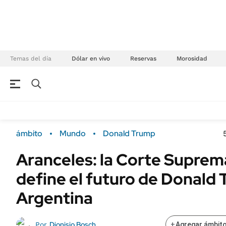
Temas del día
Dólar en vivo
Reservas
Morosidad
NEGOCIOS
ÚLTIMAS NOTICIAS
Especiales Ámbito
ECONOMÍA
ámbito
Mundo
Donald Trump
Real Estate
Banco de Datos
Aranceles: la Corte Supre
Sustentabilidad
Campo
define el futuro de Donald T
Seguros
FINANZAS
ENERGY REPORT
Argentina
Dólar
POLÍTICA
Mercados
Dionisio Bosch
Por
+
Agregar ámbito
Nacional