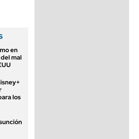
viernes de 10 a 18
s
imo en
 del mal
EEUU
Disney+
r
para los
asunción