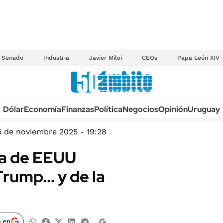
Senado
Industria
Javier Milei
CEOs
Papa León XIV
Anuario autos 2026
Dólar
Economía
Finanzas
Política
Negocios
Opinión
Uruguay
TECNOLOGÍA
NOVEDADES FISCA
MÉXICO
5 de noviembre 2025 - 19:28
EDICTOS JUDICIAL
OPINIÓN
ma de EEUU
MULTAS
MUNDO
rump... y de la
LICITACIONES
INFORMACIÓN GENERAL
CUADROS TARIFAR
ESPECTÁCULOS
RECALL
DEPORTES
 en