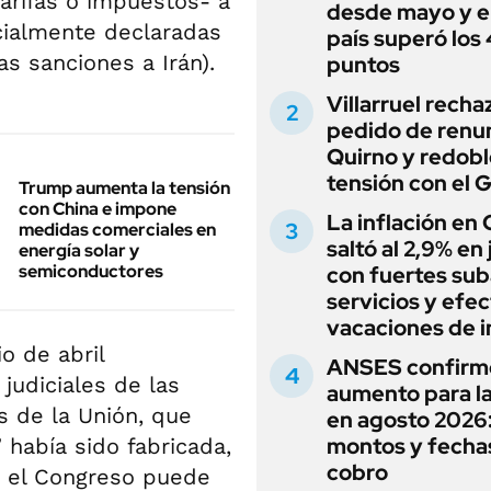
tarifas o impuestos- a
desde mayo y el
cialmente declaradas
país superó los
as sanciones a Irán).
puntos
Villarruel recha
pedido de renu
Quirno y redobl
tensión con el 
Trump aumenta la tensión
con China e impone
La inflación en
medidas comerciales en
saltó al 2,9% en j
energía solar y
semiconductores
con fuertes sub
servicios y efe
vacaciones de i
o de abril
ANSES confirm
judiciales de las
aumento para l
 de la Unión, que
en agosto 2026
montos y fecha
 había sido fabricada,
cobro
lo el Congreso puede