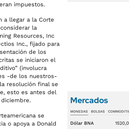
 eran impuestos.
a llegar a la Corte
considerar la
ning Resources, Inc
tios Inc., fijado para
esentación de los
itas se iniciaron el
itivo” (involucra
es -de los nuestros-
a resolución final se
, esto es antes del
Mercados
 diciembre.
MONEDAS
BOLSAS
COMMODITI
Dólar BNA
1520,