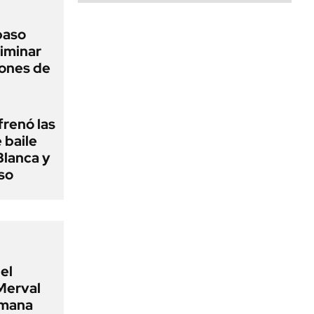
 paso
liminar
ciones de
frenó las
 baile
Blanca y
so
el
Merval
emana