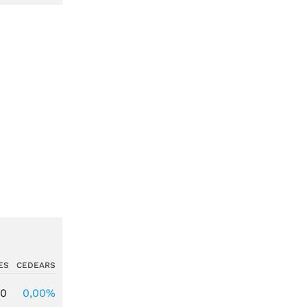
ES
CEDEARS
00
0,00%