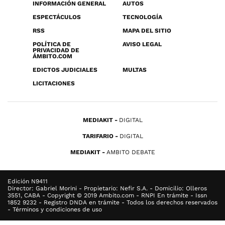
INFORMACIÓN GENERAL
AUTOS
ESPECTÁCULOS
TECNOLOGÍA
RSS
MAPA DEL SITIO
POLÍTICA DE
AVISO LEGAL
PRIVACIDAD DE
ÁMBITO.COM
EDICTOS JUDICIALES
MULTAS
LICITACIONES
MEDIAKIT
DIGITAL
TARIFARIO
DIGITAL
MEDIAKIT
AMBITO DEBATE
Edición N9411
Director: Gabriel Morini - Propietario: Nefir S.A. - Domicilio: Olleros
3551, CABA - Copyright © 2019 Ambito.com - RNPI En trámite - Issn
1852 9232 - Registro DNDA en trámite - Todos los derechos reservados
- Términos y condiciones de uso