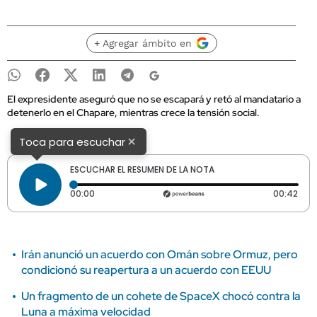
+ Agregar ámbito en
El expresidente aseguró que no se escapará y retó al mandatario a
detenerlo en el Chapare, mientras crece la tensión social.
×
Toca para escuchar
ESCUCHAR EL RESUMEN DE LA NOTA
Tiempo transcurrido: 0 segundos
Dura
00:00
00:42
Irán anunció un acuerdo con Omán sobre Ormuz, pero
condicionó su reapertura a un acuerdo con EEUU
Un fragmento de un cohete de SpaceX chocó contra la
Luna a máxima velocidad