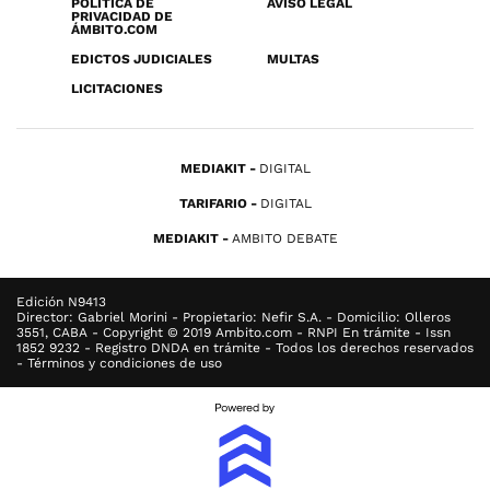
POLÍTICA DE
AVISO LEGAL
PRIVACIDAD DE
ÁMBITO.COM
EDICTOS JUDICIALES
MULTAS
LICITACIONES
MEDIAKIT
DIGITAL
TARIFARIO
DIGITAL
MEDIAKIT
AMBITO DEBATE
Edición N9413
Director: Gabriel Morini - Propietario: Nefir S.A. - Domicilio: Olleros
3551, CABA - Copyright © 2019 Ambito.com - RNPI En trámite - Issn
1852 9232 - Registro DNDA en trámite - Todos los derechos reservados
- Términos y condiciones de uso