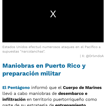
Estados Unidos efectuó numerosos ataques en el Pacífico a
supuestas "narcolanchas".
X: @OrlvndoA
Maniobras en Puerto Rico y
preparación militar
El Pentágono
informó que el
Cuerpo de Marines
llevó a cabo maniobras de
desembarco e
infiltración
en territorio puertorriqueño como
parte de su estrategia de
entrenamiento