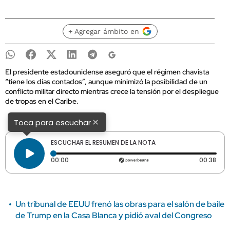
+ Agregar ámbito en
El presidente estadounidense aseguró que el régimen chavista
“tiene los días contados”, aunque minimizó la posibilidad de un
conflicto militar directo mientras crece la tensión por el despliegue
de tropas en el Caribe.
×
Toca para escuchar
ESCUCHAR EL RESUMEN DE LA NOTA
Tiempo transcurrido: 0 segundos
Dura
00:00
00:38
Un tribunal de EEUU frenó las obras para el salón de baile
de Trump en la Casa Blanca y pidió aval del Congreso