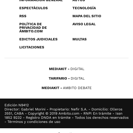
INFORMACIÓN GENERAL
AUTOS
ESPECTÁCULOS
TECNOLOGÍA
RSS
MAPA DEL SITIO
POLÍTICA DE
AVISO LEGAL
PRIVACIDAD DE
ÁMBITO.COM
EDICTOS JUDICIALES
MULTAS
LICITACIONES
MEDIAKIT
DIGITAL
TARIFARIO
DIGITAL
MEDIAKIT
AMBITO DEBATE
Edición N9412
Director: Gabriel Morini - Propietario: Nefir S.A. - Domicilio: Olleros
3551, CABA - Copyright © 2019 Ambito.com - RNPI En trámite - Issn
1852 9232 - Registro DNDA en trámite - Todos los derechos reservados
- Términos y condiciones de uso