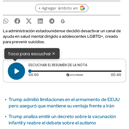
+ Agregar ámbito en
La administración estadounidense decidió desactivar un canal de
ayuda en salud mental dirigido a adolescentes LGBTQ+, creado
para prevenir suicidios.
×
Toca para escuchar
ESCUCHAR EL RESUMEN DE LA NOTA
Tiempo transcurrido: 0 segundos
Dura
00:00
00:40
Trump admitió limitaciones en el armamento de EEUU
pero aseguró que mantiene su ventaja frente a Irán
Trump analiza emitir un decreto sobre la vacunación
infantil y reabre el debate sobre el autismo