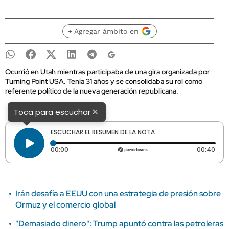
+ Agregar ámbito en
Ocurrió en Utah mientras participaba de una gira organizada por
Turning Point USA. Tenía 31 años y se consolidaba su rol como
referente político de la nueva generación republicana.
×
Toca para escuchar
ESCUCHAR EL RESUMEN DE LA NOTA
Tiempo transcurrido: 0 segundos
Dura
00:00
00:40
Irán desafía a EEUU con una estrategia de presión sobre
Ormuz y el comercio global
"Demasiado dinero": Trump apuntó contra las petroleras