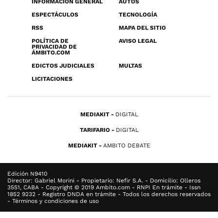
INFORMACIÓN GENERAL
AUTOS
ESPECTÁCULOS
TECNOLOGÍA
RSS
MAPA DEL SITIO
POLÍTICA DE
AVISO LEGAL
PRIVACIDAD DE
ÁMBITO.COM
EDICTOS JUDICIALES
MULTAS
LICITACIONES
MEDIAKIT
DIGITAL
TARIFARIO
DIGITAL
MEDIAKIT
AMBITO DEBATE
Edición N9410
Director: Gabriel Morini - Propietario: Nefir S.A. - Domicilio: Olleros
3551, CABA - Copyright © 2019 Ambito.com - RNPI En trámite - Issn
1852 9232 - Registro DNDA en trámite - Todos los derechos reservados
- Términos y condiciones de uso