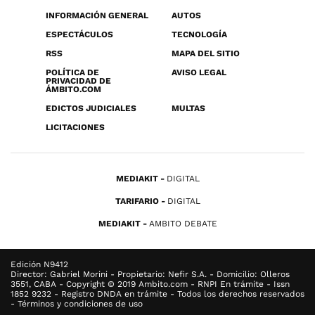
INFORMACIÓN GENERAL
AUTOS
ESPECTÁCULOS
TECNOLOGÍA
RSS
MAPA DEL SITIO
POLÍTICA DE
AVISO LEGAL
PRIVACIDAD DE
ÁMBITO.COM
EDICTOS JUDICIALES
MULTAS
LICITACIONES
MEDIAKIT
DIGITAL
TARIFARIO
DIGITAL
MEDIAKIT
AMBITO DEBATE
Edición N9412
Director: Gabriel Morini - Propietario: Nefir S.A. - Domicilio: Olleros
3551, CABA - Copyright © 2019 Ambito.com - RNPI En trámite - Issn
1852 9232 - Registro DNDA en trámite - Todos los derechos reservados
- Términos y condiciones de uso