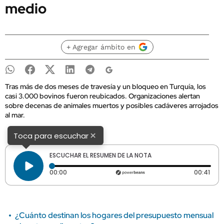
medio
+ Agregar ámbito en
Tras más de dos meses de travesía y un bloqueo en Turquía, los
casi 3.000 bovinos fueron reubicados. Organizaciones alertan
sobre decenas de animales muertos y posibles cadáveres arrojados
al mar.
×
Toca para escuchar
ESCUCHAR EL RESUMEN DE LA NOTA
Tiempo transcurrido: 0 segundos
Dura
00:00
00:41
¿Cuánto destinan los hogares del presupuesto mensual