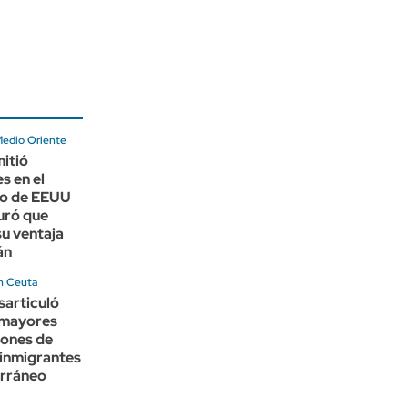
Medio Oriente
itió
s en el
o de EEUU
uró que
u ventaja
án
en Ceuta
sarticuló
 mayores
iones de
 inmigrantes
erráneo