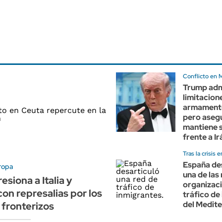
Conflicto en 
Trump adm
limitacione
armament
pero aseg
mantiene s
frente a Ir
Tras la crisis 
España de
ropa
una de las
esiona a Italia y
organizac
con represalias por los
tráfico de
del Medit
 fronterizos