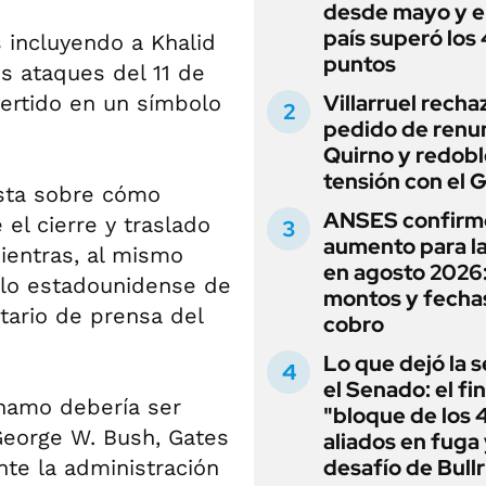
desde mayo y el
país superó los
 incluyendo a Khalid
puntos
 ataques del 11 de
Villarruel recha
vertido en un símbolo
pedido de renu
Quirno y redobl
tensión con el 
sta sobre cómo
ANSES confirm
 el cierre y traslado
aumento para l
ientras, al mismo
en agosto 2026
blo estadounidense de
montos y fecha
etario de prensa del
cobro
Lo que dejó la s
el Senado: el fin
namo debería ser
"bloque de los 
George W. Bush, Gates
aliados en fuga 
desafío de Bullr
te la administración