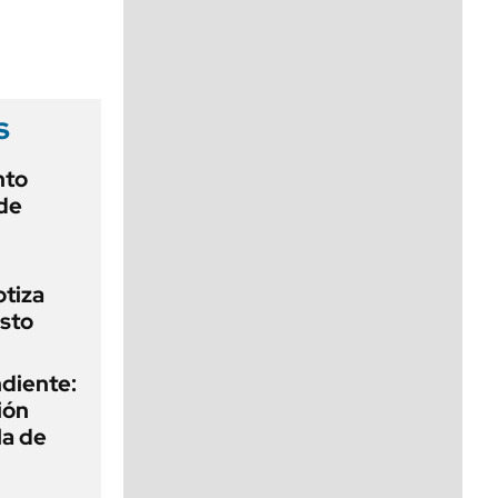
viernes de 10 a 18
s
nto
de
otiza
sto
diente:
ión
la de