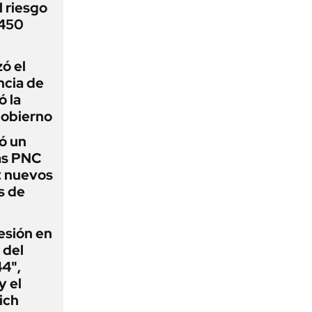
 riesgo
 450
zó el
ncia de
ó la
Gobierno
ó un
as PNC
: nuevos
s de
esión en
 del
44",
y el
ich