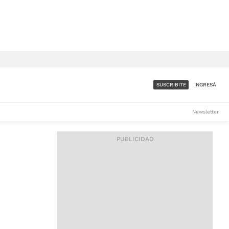
SUSCRIBITE
INGRESÁ
SUMATE A LA COMUNIDAD
Newsletter
DE ÁMBITO
LES
ACCESO FULL - $1.800/MES
ES
CORPORATIVO - CONSULTAR
Si tenés dudas comunicate
con nosotros a
IOS
suscripciones@ambito.com.ar
Llamanos al (54) 11 4556-
9147/48 o
al (54) 11 4449-3256 de lunes a