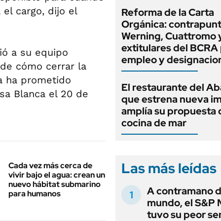
l cargo, dijo el
Reforma de la Carta
Orgánica: contrapunt
Werning, Cuattromo 
extitulares del BCRA 
ió a su equipo
empleo y designacio
 de cómo cerrar la
a ha prometido
El restaurante del A
sa Blanca el 20 de
que estrena nueva i
amplía su propuesta 
cocina de mar
Las más leídas
Cada vez más cerca de
vivir bajo el agua: crean un
nuevo hábitat submarino
A contramano d
para humanos
mundo, el S&P 
tuvo su peor s