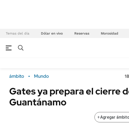
Temas del día
Dólar en vivo
Reservas
Morosidad
NEGOCIOS
ÚLTIMAS NOTICIAS
Especiales Ámbito
ECONOMÍA
ámbito
Mundo
1
Real Estate
Banco de Datos
Gates ya prepara el cierre 
Sustentabilidad
Campo
Guantánamo
Seguros
FINANZAS
ENERGY REPORT
Dólar
+
Agregar ámbito
POLÍTICA
Mercados
Nacional