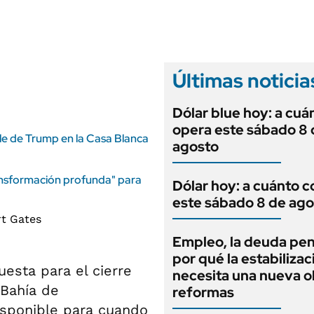
ANUARIO 2025
LIFESTYLE
EDICIÓN IMPRESA
AUTOS
Últimas noticia
Dólar blue hoy: a cuá
opera este sábado 8 
ile de Trump en la Casa Blanca
agosto
ransformación profunda" para
Dólar hoy: a cuánto c
este sábado 8 de ago
Empleo, la deuda pen
por qué la estabilizac
esta para el cierre
necesita una nueva o
 Bahía de
reformas
isponible para cuando