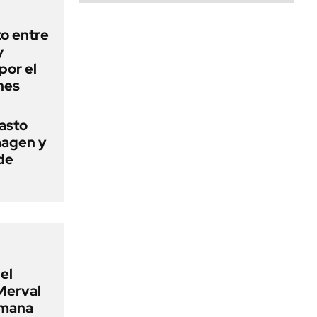
o entre
y
por el
nes
basto
magen y
de
el
Merval
emana