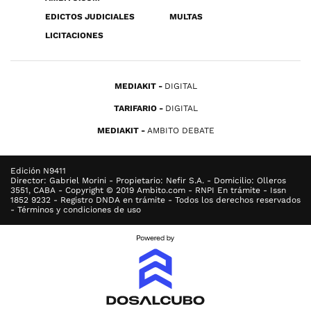
EDICTOS JUDICIALES
MULTAS
LICITACIONES
MEDIAKIT
DIGITAL
TARIFARIO
DIGITAL
MEDIAKIT
AMBITO DEBATE
Edición N9411
Director: Gabriel Morini - Propietario: Nefir S.A. - Domicilio: Olleros
3551, CABA - Copyright © 2019 Ambito.com - RNPI En trámite - Issn
1852 9232 - Registro DNDA en trámite - Todos los derechos reservados
- Términos y condiciones de uso