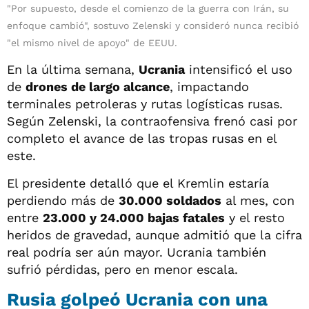
"Por supuesto, desde el comienzo de la guerra con Irán, su
enfoque cambió", sostuvo Zelenski y consideró nunca recibió
"el mismo nivel de apoyo" de EEUU.
En la última semana,
Ucrania
intensificó el uso
de
drones de largo alcance
, impactando
terminales petroleras y rutas logísticas rusas.
Según Zelenski, la contraofensiva frenó casi por
completo el avance de las tropas rusas en el
este.
El presidente detalló que el Kremlin estaría
perdiendo más de
30.000 soldados
al mes, con
entre
23.000 y 24.000 bajas fatales
y el resto
heridos de gravedad, aunque admitió que la cifra
real podría ser aún mayor. Ucrania también
sufrió pérdidas, pero en menor escala.
Rusia golpeó Ucrania con una