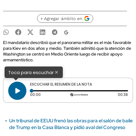
+ Agregar ámbito en
El mandatario describió que el panorama militar es el más favorable
para Kiev en dos años y medio. También admitió que la atención de
Washington se centró en Medio Oriente luego de recibir apoyo
armamentístico.
×
Toca para escuchar
ESCUCHAR EL RESUMEN DE LA NOTA
Tiempo transcurrido: 0 segundos
Dura
00:00
00:38
Un tribunal de EEUU frenó las obras para el salón de baile
de Trump en la Casa Blanca y pidió aval del Congreso