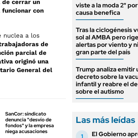
 de cerrar un
viste a la moda 2" po
 funcionar con
causa benefica
Tras la ciclogénesis v
e nuclea a los
sol al AMBA pero rig
 trabajadoras de
alertas por viento y 
gran parte del país
ción parcial de
tiva originó una
Trump analiza emitir 
etario General del
decreto sobre la vac
infantil y reabre el d
sobre el autismo
SanCor: sindicato
Las más leídas
denuncia "desvío de
fondos" y la empresa
niega acusaciones
El Gobierno apr