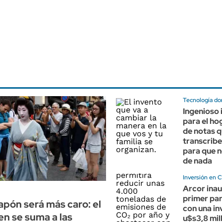
Tecnología do
Ingenioso 
para el hog
de notas 
transcribe
para que n
de nada
Inversión en 
Arcor ina
primer par
Japón será más caro: el
con una in
yen se suma a las
u$s3,8 mil