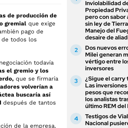
Inviolabilidad de
Propiedad Priv
as de producción de
pero con sabor
o gremial
que exige
sin ley de Tierra
Manejo del Fue
también pago de
desaire de alia
a de todos los
Dos nuevos err
Milei generan 
vértigo entre lo
negociación todavía
inversores
s el gremio y los
¿Sigue el carry
erdo,
que se firmaría
Las inversiones
jadores volverían a
pesos que rec
áctea buscaría así
los analistas tra
ad
después de tantos
último REM de
Testigos de Via
Nacional pusier
ción de la empresa.