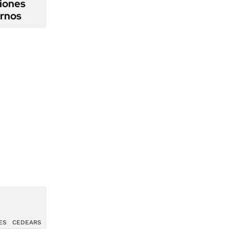
iones
ernos
ES
CEDEARS