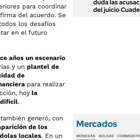
duda las acusac
riores para coordinar
del juicio Cuad
 firma del acuerdo. Se
todos los desafíos
ar en el futuro
ace años un escenario
rias y un
plantel de
cidad de
inanciera
para realizar
cción, hoy
la
ifícil
.
también generó, con
Mercados
parición de los
dolas locales
. En un
MONEDAS
BOLSAS
COMMODITI