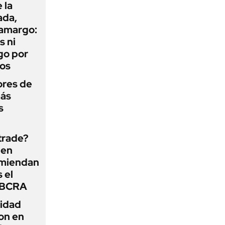
 la
ada,
 amargo:
s ni
go por
dos
ores de
más
s
 trade?
 en
omiendan
s el
l BCRA
lidad
on en