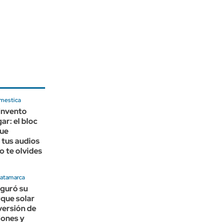
mestica
invento
ar: el bloc
que
 tus audios
o te olvides
Catamarca
uguró su
que solar
versión de
lones y