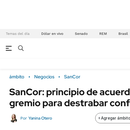
Temas del día
Dólar en vivo
Senado
REM
Brasil
NEGOCIOS
ÚLTIMAS NOTICIAS
Especiales Ámbito
ECONOMÍA
ámbito
Negocios
SanCor
Real Estate
Banco de Datos
SanCor: principio de acuerd
Sustentabilidad
Campo
gremio para destrabar conf
Seguros
FINANZAS
ENERGY REPORT
Dólar
Yanina Otero
Por
+
Agregar ámbito
POLÍTICA
Mercados
Nacional