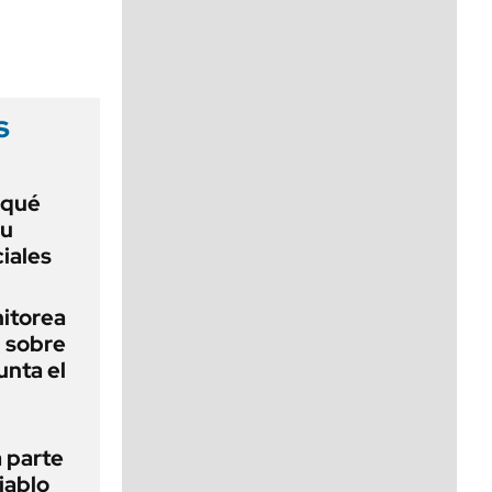
viernes de 10 a 18
s
 qué
su
iales
nitorea
l sobre
unta el
 parte
iablo