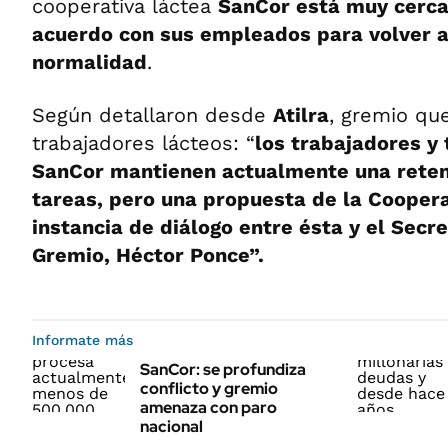
cooperativa láctea
SanCor está muy cerca
acuerdo con sus empleados para volver a
normalidad
.
Según detallaron desde
Atilra
, gremio qu
trabajadores lácteos: “
los trabajadores y
SanCor mantienen actualmente una reten
tareas, pero una propuesta de la Coopera
instancia de diálogo entre ésta y el Secr
Gremio, Héctor Ponce”.
Informate más
SanCor: se profundiza
conflicto y gremio
amenaza con paro
nacional