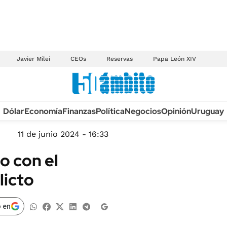
Javier Milei
CEOs
Reservas
Papa León XIV
Anuario autos 2026
Dólar
Economía
Finanzas
Política
Negocios
Opinión
Uruguay
TECNOLOGÍA
NOVEDADES FISCA
MÉXICO
11 de junio 2024 - 16:33
EDICTOS JUDICIAL
OPINIÓN
o con el
MULTAS
MUNDO
licto
LICITACIONES
INFORMACIÓN GENERAL
CUADROS TARIFAR
ESPECTÁCULOS
 en
RECALL
DEPORTES