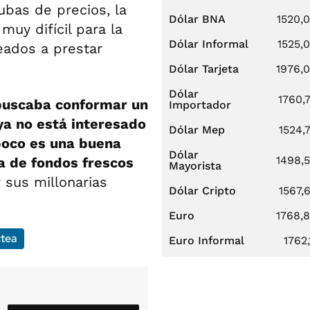
ubas de precios, la
Dólar BNA
1520,
uy difícil para la
Dólar Informal
1525,
ados a prestar
Dólar Tarjeta
1976,
Dólar
1760,
buscaba conformar un
Importador
 ya no está interesado
Dólar Mep
1524,
oco es una buena
Dólar
1498,
a de fondos frescos
Mayorista
r sus millonarias
Dólar Cripto
1567,
Euro
1768,
ctea
Euro Informal
1762,