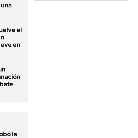
r una
uelve el
en
nieve en
un
unación
ebate
obó la