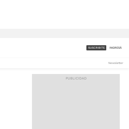
SUSCRIBITE
INGRESÁ
SUMATE A LA COMUNIDAD
Newsletter
DE ÁMBITO
LES
ACCESO FULL - $1.800/MES
ES
CORPORATIVO - CONSULTAR
Si tenés dudas comunicate
con nosotros a
IOS
suscripciones@ambito.com.ar
Llamanos al (54) 11 4556-
9147/48 o
al (54) 11 4449-3256 de lunes a