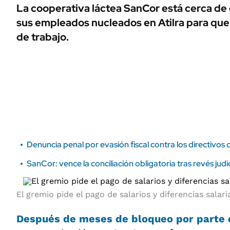
ÁMBITO DEBATE
La cooperativa láctea SanCor está cerca de
Municipios
sus empleados nucleados en Atilra para que
MEDIAKIT AMBITO DEBATE
URUGUAY
de trabajo.
Denuncia penal por evasión fiscal contra los directivos
SanCor: vence la conciliación obligatoria tras revés judi
El gremio pide el pago de salarios y diferencias sala
Después de meses de bloqueo por parte d