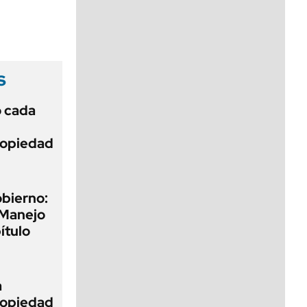
viernes de 10 a 18
s
ó cada
Propiedad
obierno:
 Manejo
ítulo
a
Propiedad