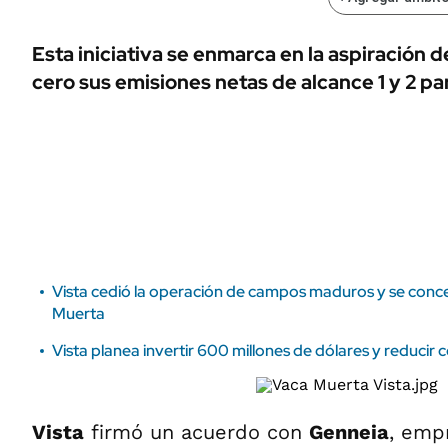
ÁMBITO DEBATE
Municipios
MEDIAKIT AMBITO DEBATE
Esta iniciativa se enmarca en la aspiración d
URUGUAY
cero sus emisiones netas de alcance 1 y 2 pa
Vista cedió la operación de campos maduros y se conce
Muerta
Vista planea invertir 600 millones de dólares y reducir 
Vista
firmó un acuerdo con
Genneia
, emp