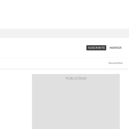
SUSCRIBITE
INGRESÁ
SUMATE A LA COMUNIDAD
Newsletter
DE ÁMBITO
LES
ACCESO FULL - $1.800/MES
ES
CORPORATIVO - CONSULTAR
Si tenés dudas comunicate
con nosotros a
IOS
suscripciones@ambito.com.ar
Llamanos al (54) 11 4556-
9147/48 o
al (54) 11 4449-3256 de lunes a