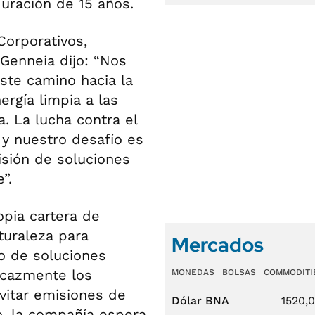
uración de 15 años.
Corporativos,
Genneia dijo: “Nos
ste camino hacia la
rgía limpia a las
. La lucha contra el
 y nuestro desafío es
isión de soluciones
”.
pia cartera de
turaleza para
Mercados
o de soluciones
ficazmente los
MONEDAS
BOLSAS
COMMODITI
vitar emisiones de
Dólar BNA
1520,
o, la compañía espera