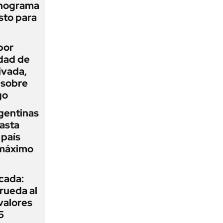
onograma
sto para
por
idad de
ivada,
 sobre
go
gentinas
asta
 país
 máximo
icada:
rueda al
 valores
5