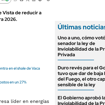
ANUARIO 2025
LIFESTYLE
EDICIÓN IMPRESA
AUTOS
e Vista de reducir a
ra 2026.
Últimas noticia
Uno a uno, cómo vot
senador la ley de
Inviolabilidad de la 
Privada
Duro revés para el G
ntra en el shale de Vaca
tuvo que dar de baja
del Fuego, el otro cap
costos en un 27%
sensible de la ley
El Gobierno aprobó l
resa líder en energías
Inviolabilidad de la 