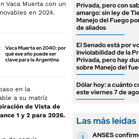
en Vaca Muerta con un
Privada, pero con sa
novables en 2024.
amargo: sin ley de Tie
Manejo del Fuego por
de aliados
El Senado está por v
Vaca Muerta en 2040: por
Inviolabilidad de la 
qué ese año puede ser
Privada, pero hay du
clave para la Argentina
sobre Manejo del fu
Dólar hoy: a cuánto c
paso en la
este viernes 7 de ag
able a su matriz
piración de Vista de
ance 1 y 2 para 2026.
Las más leídas
ANSES confirmó