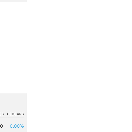
ES
CEDEARS
00
0,00%