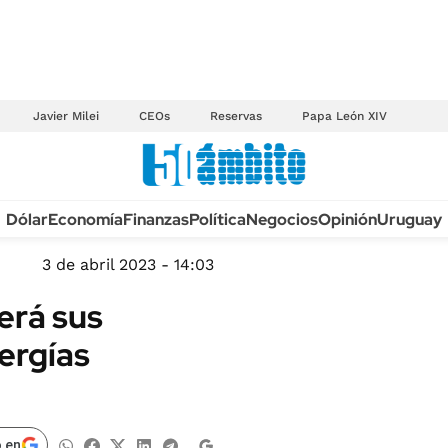
Javier Milei
CEOs
Reservas
Papa León XIV
Anuario autos 2026
Dólar
Economía
Finanzas
Política
Negocios
Opinión
Uruguay
TECNOLOGÍA
NOVEDADES FISCA
MÉXICO
3 de abril 2023 - 14:03
EDICTOS JUDICIAL
OPINIÓN
erá sus
MULTAS
MUNDO
ergías
LICITACIONES
INFORMACIÓN GENERAL
CUADROS TARIFAR
ESPECTÁCULOS
RECALL
DEPORTES
 en