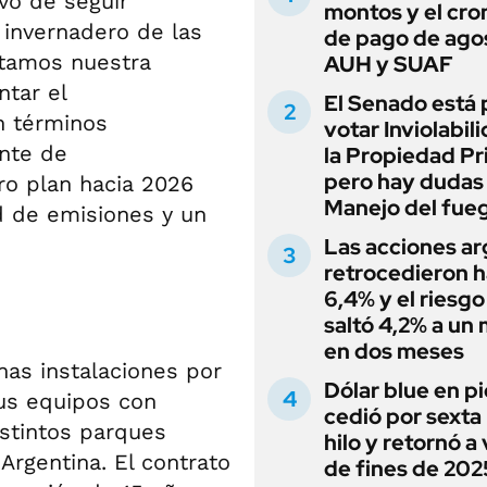
vo de seguir
montos y el cr
invernadero de las
de pago de ago
tamos nuestra
AUH y SUAF
tar el
El Senado está 
n términos
votar Inviolabil
ente de
la Propiedad Pr
pero hay dudas
ro plan hacia 2026
Manejo del fue
d de emisiones y un
Las acciones ar
retrocedieron h
6,4% y el riesgo
saltó 4,2% a un
en dos meses
nas instalaciones por
Dólar blue en p
sus equipos con
cedió por sexta 
istintos parques
hilo y retornó a
Argentina. El contrato
de fines de 202