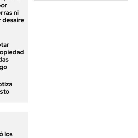
bor
rras ni
 desaire
otar
Propiedad
das
ego
otiza
osto
 los