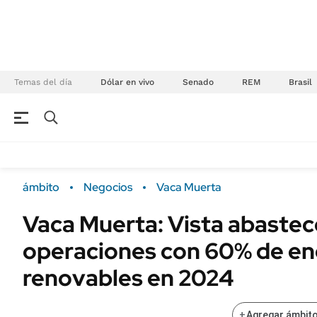
Temas del día
Dólar en vivo
Senado
REM
Brasil
NEGOCIOS
ÚLTIMAS NOTICIAS
Especiales Ámbito
ECONOMÍA
ámbito
Negocios
Vaca Muerta
Real Estate
Banco de Datos
Vaca Muerta: Vista abastec
Sustentabilidad
Campo
operaciones con 60% de en
Seguros
FINANZAS
ENERGY REPORT
renovables en 2024
Dólar
POLÍTICA
Mercados
+
Agregar ámbito
Nacional