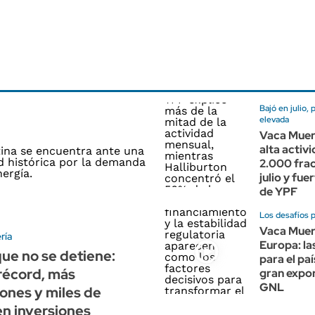
Bajó en julio, 
elevada
Vaca Muer
alta activ
2.000 frac
julio y fue
de YPF
Los desafíos 
Vaca Muer
ría
Europa: la
ue no se detiene:
para el paí
récord, más
gran expo
GNL
ones y miles de
en inversiones