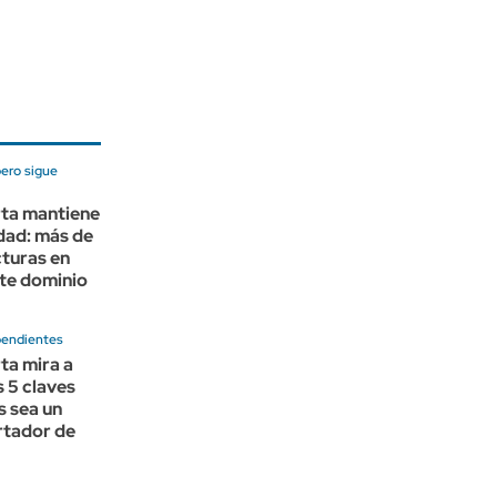
pero sigue
ta mantiene
idad: más de
turas en
rte dominio
pendientes
ta mira a
s 5 claves
s sea un
rtador de