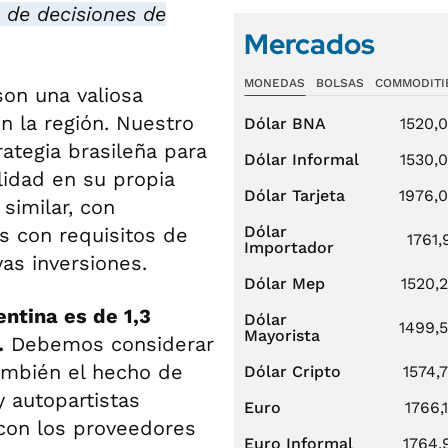
 de decisiones de
Mercados
MONEDAS
BOLSAS
COMMODITI
son una valiosa
n la región. Nuestro
Dólar BNA
1520,
ategia brasileña para
Dólar Informal
1530,
lidad en su propia
Dólar Tarjeta
1976,
similar, con
Dólar
s con requisitos de
1761,
Importador
as inversiones.
Dólar Mep
1520,
ntina es de 1,3
Dólar
1499,
Mayorista
.
Debemos considerar
también el hecho de
Dólar Cripto
1574,
 autopartistas
Euro
1766,
con los proveedores
Euro Informal
1764,