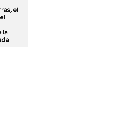
rras, el
el
 la
ada