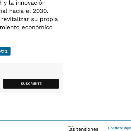
d y la innovación
al hacia el 2030.
evitalizar su propia
cimiento económico
triz
SUSCRIBITE
Conflicto dip