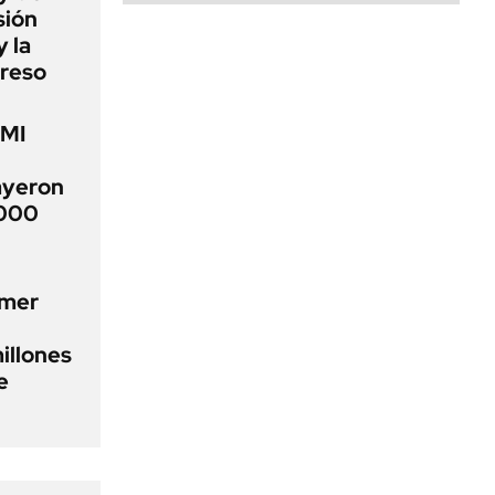
sión
 la
greso
FMI
ayeron
.000
imer
illones
e