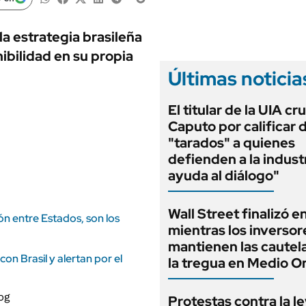
ANUARIO 2025
LIFESTYLE
EDICIÓN IMPRESA
AUTOS
a estrategia brasileña
ibilidad en su propia
Últimas noticia
El titular de la UIA cr
Caputo por calificar 
"tarados" a quienes
defienden a la indust
ayuda al diálogo"
Wall Street finalizó e
ión entre Estados, son los
mientras los inversor
mantienen las cautel
con Brasil y alertan por el
la tregua en Medio O
Protestas contra la l