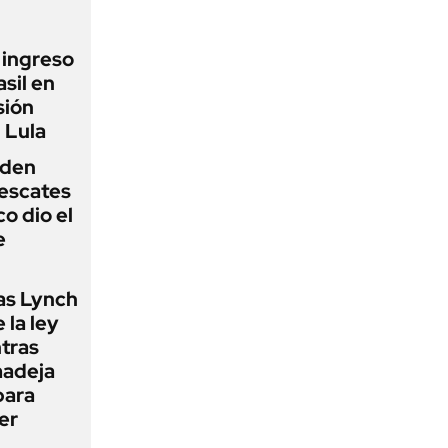
l ingreso
sil en
sión
 Lula
iden
rescates
o dio el
e
as Lynch
 la ley
ntras
madeja
para
er