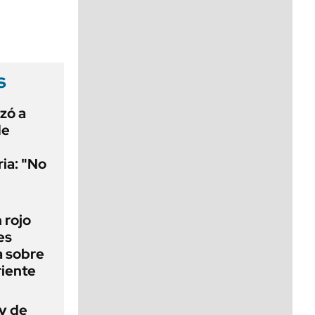
viernes de 10 a 18
s
uzó a
de
ria: "No
n rojo
es
a sobre
riente
ey de