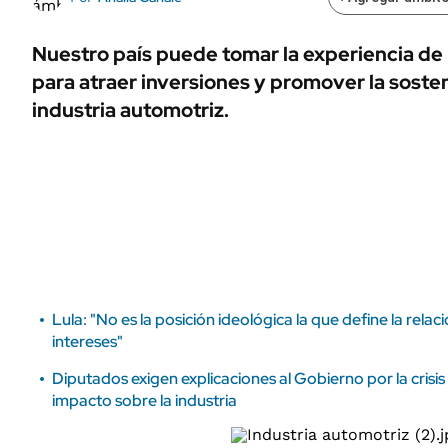
ÁMBITO DEBATE
Municipios
MEDIAKIT AMBITO DEBATE
Nuestro país puede tomar la experiencia de l
URUGUAY
para atraer inversiones y promover la sosten
industria automotriz.
Lula: "No es la posición ideológica la que define la relac
intereses"
Diputados exigen explicaciones al Gobierno por la crisis 
impacto sobre la industria