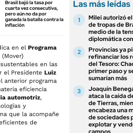
Las más leídas
Brasil bajó la tasa por
cuarta vez consecutiva,
pero aún no da por
Milei autorizó e
ganada la batalla contra la
de tropas de Bra
inflación
medio de la ten
diplomática con
ica en el
Programa
Provincias ya p
(Mover)
refinanciar los 
del Tesoro: Chac
sustentables en las
primer paso y s
or el Presidente
Luiz
sumarían más
el anterior programa
Joaquín Beneg
teria eficiencia
ataca la caída de
ria automotriz
,
de Tierras, mie
ologías y
encabeza una 
ema que la acompañe
de sociedades 
eficientes de
explotar y vend
campos