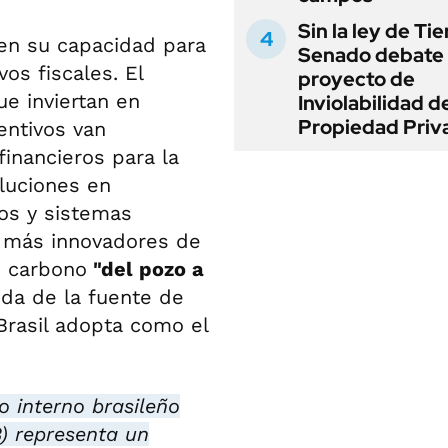
Sin la ley de Tie
 en su capacidad para
Senado debate 
os fiscales. El
proyecto de
e inviertan en
Inviolabilidad de
Propiedad Priv
entivos van
nancieros para la
oluciones en
os y sistemas
 más innovadores de
e carbono
"del pozo a
ida de la fuente de
Brasil adopta como el
 interno brasileño
3) representa un