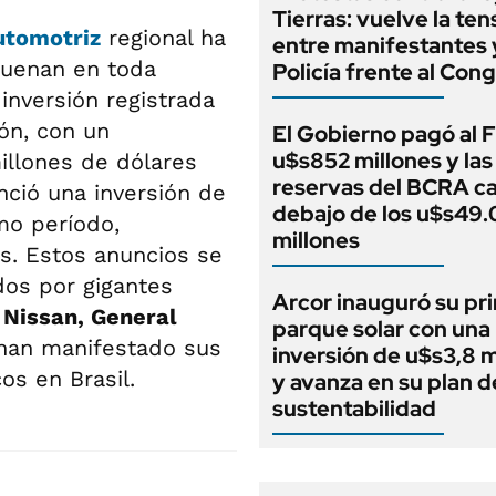
Tierras: vuelve la ten
utomotriz
regional ha
entre manifestantes y
suenan en toda
Policía frente al Con
inversión registrada
ión, con un
El Gobierno pagó al 
u$s852 millones y las
llones de dólares
reservas del BCRA c
ció una inversión de
debajo de los u$s49
mo período,
millones
s. Estos anuncios se
dos por gigantes
Arcor inauguró su pr
 Nissan, General
parque solar con una
 han manifestado sus
inversión de u$s3,8 m
os en Brasil.
y avanza en su plan d
sustentabilidad