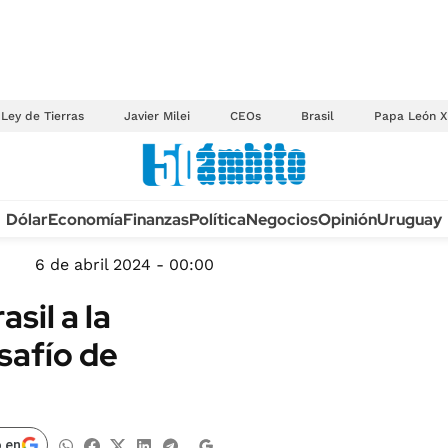
Ley de Tierras
Javier Milei
CEOs
Brasil
Papa León X
Anuario autos 2026
Dólar
Economía
Finanzas
Política
Negocios
Opinión
Uruguay
TECNOLOGÍA
NOVEDADES FISCA
MÉXICO
6 de abril 2024 - 00:00
EDICTOS JUDICIAL
OPINIÓN
sil a la
MULTAS
MUNDO
safío de
LICITACIONES
INFORMACIÓN GENERAL
CUADROS TARIFAR
ESPECTÁCULOS
RECALL
DEPORTES
 en