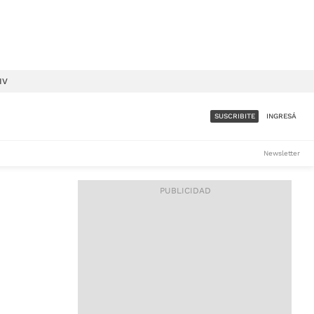
IV
SUSCRIBITE
INGRESÁ
SUMATE A LA COMUNIDAD
Newsletter
DE ÁMBITO
LES
ACCESO FULL - $1.800/MES
ES
CORPORATIVO - CONSULTAR
Si tenés dudas comunicate
con nosotros a
IOS
suscripciones@ambito.com.ar
Llamanos al (54) 11 4556-
9147/48 o
al (54) 11 4449-3256 de lunes a