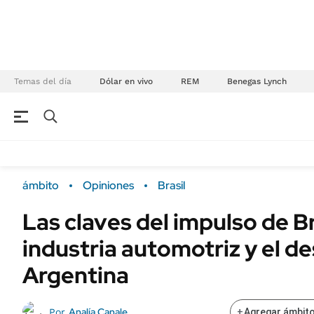
Temas del día
Dólar en vivo
REM
Benegas Lynch
NEGOCIOS
ÚLTIMAS NOTICIAS
Especiales Ámbito
ECONOMÍA
ámbito
Opiniones
Brasil
Real Estate
Banco de Datos
Las claves del impulso de Bra
Sustentabilidad
Campo
industria automotriz y el de
Seguros
FINANZAS
ENERGY REPORT
Argentina
Dólar
POLÍTICA
Mercados
Analía Canale
Por
+
Agregar ámbito
Nacional