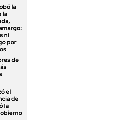
obó la
 la
ada,
 amargo:
s ni
go por
dos
ores de
más
s
zó el
ncia de
ó la
Gobierno