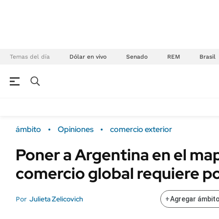
Temas del día
Dólar en vivo
Senado
REM
Brasil
NEGOCIOS
ÚLTIMAS NOTICIAS
Especiales Ámbito
ECONOMÍA
ámbito
Opiniones
comercio exterior
Real Estate
Banco de Datos
Poner a Argentina en el ma
Sustentabilidad
Campo
comercio global requiere po
Seguros
FINANZAS
ENERGY REPORT
Dólar
Julieta Zelicovich
Por
+
Agregar ámbito
POLÍTICA
Mercados
Nacional