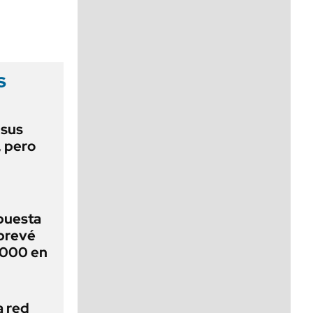
viernes de 10 a 18
s
 sus
, pero
puesta
 prevé
.000 en
a red