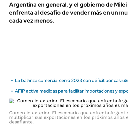
ÁMBITO DEBATE
Argentina en general, y el gobierno de Milei 
Municipios
enfrenta al desafío de vender más en un m
MEDIAKIT AMBITO DEBATE
URUGUAY
cada vez menos.
La balanza comercial cerró 2023 con déficit por casi u
AFIP activa medidas para facilitar importaciones y exp
Comercio exterior. El escenario que enfrenta Argenti
multiplicar sus exportaciones en los próximos años 
desafiante.