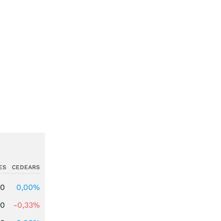
ES
CEDEARS
00
0,00%
00
-0,33%