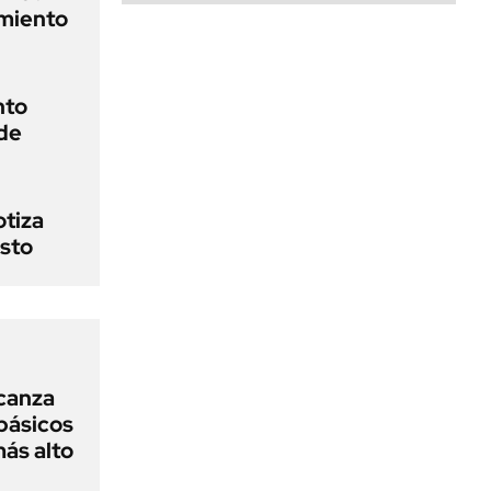
amiento
nto
 de
otiza
osto
lcanza
básicos
más alto