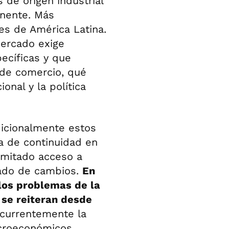
de origen industrial
inente. Más
es de América Latina.
mercado exige
ecíficas y que
 de comercio, qué
ional y la política
dicionalmente estos
ta de continuidad en
limitado acceso a
cado de cambios.
En
 los problemas de la
 se reiteran desde
ecurrentemente la
acroeconómicos