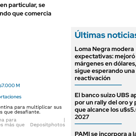
ANUARIO 2025
en particular, se
LIFESTYLE
EDICIÓN IMPRESA
undo que comercia
AUTOS
Últimas noticia
Loma Negra modera
expectativas: mejoró
márgenes en dólares
sigue esperando una
reactivación
$s7.000 M
El banco suizo UBS a
ortaciones
por un rally del oro y
que alcance los u$s5
2027
na para
es más que
Depositphotos
PAMI se incorpora a l