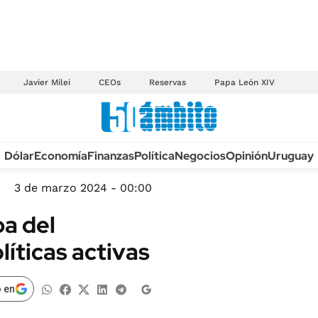
Javier Milei
CEOs
Reservas
Papa León XIV
Anuario autos 2026
Dólar
Economía
Finanzas
Política
Negocios
Opinión
Uruguay
TECNOLOGÍA
NOVEDADES FISCA
MÉXICO
3 de marzo 2024 - 00:00
EDICTOS JUDICIAL
OPINIÓN
pa del
MULTAS
MUNDO
líticas activas
LICITACIONES
INFORMACIÓN GENERAL
CUADROS TARIFAR
ESPECTÁCULOS
 en
RECALL
DEPORTES