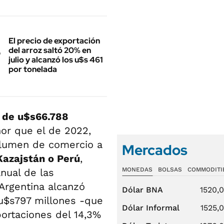
El precio de exportación
del arroz saltó 20% en
julio y alcanzó los u$s 461
por tonelada
e de u$s66.788
nor que el de 2022,
olumen de comercio a
Mercados
Kazajstán o Perú
,
MONEDAS
BOLSAS
COMMODITI
nual de las
Argentina alcanzó
Dólar BNA
1520,
 u$s797 millones -que
Dólar Informal
1525,
portaciones del 14,3%