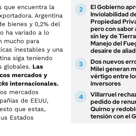
El Gobierno apr
s que encuentra la
Inviolabilidad de
xportadora. Argentina
Propiedad Priv
de bienes y 0,2% del
pero con sabor
o ha variado a lo
sin ley de Tierra
on mucho para
Manejo del Fue
ticas inestables y una
desaire de alia
tina siga teniendo
Dos nuevos err
s globales.
Las
Milei generan 
ocos mercados y
vértigo entre lo
inversores
cks
internacionales.
 los mercados
Villarruel recha
mpañías de EEUU,
pedido de renu
Quirno y redobl
uesto que estas,
tensión con el 
sus Estados