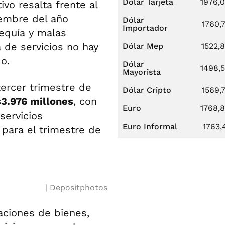
Dólar Tarjeta
1976,
ivo resalta frente al
iembre del año
Dólar
1760,
Importador
sequía y malas
de servicios no hay
Dólar Mep
1522,
o.
Dólar
1498,
Mayorista
ercer trimestre de
Dólar Cripto
1569,
3.976 millones
, con
Euro
1768,
servicios
Euro Informal
1763,
para el trimestre de
Depositphotos
aciones de bienes,