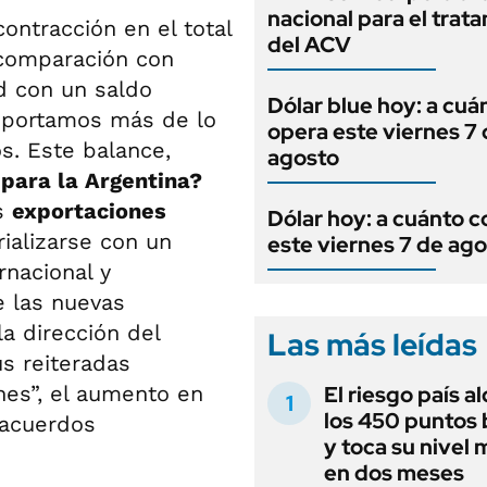
nacional para el trat
ontracción en el total
del ACV
comparación con
d con un saldo
Dólar blue hoy: a cuá
 exportamos más de lo
opera este viernes 7
. Este balance,
agosto
para la Argentina?
as
exportaciones
Dólar hoy: a cuánto c
ializarse con un
este viernes 7 de ag
rnacional y
e las nuevas
a dirección del
Las más leídas
s reiteradas
nes”, el aumento en
El riesgo país a
los 450 puntos 
 acuerdos
y toca su nivel 
en dos meses