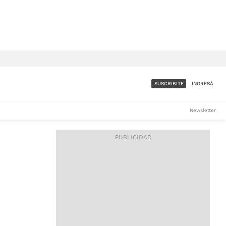
SUSCRIBITE
INGRESÁ
SUMATE A LA COMUNIDAD
Newsletter
DE ÁMBITO
LES
ACCESO FULL - $1.800/MES
ES
CORPORATIVO - CONSULTAR
Si tenés dudas comunicate
con nosotros a
IOS
suscripciones@ambito.com.ar
Llamanos al (54) 11 4556-
9147/48 o
al (54) 11 4449-3256 de lunes a