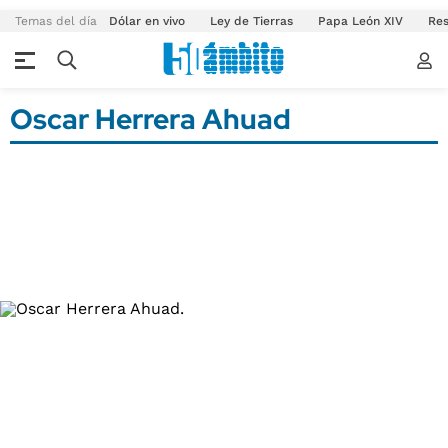
Temas del día
Dólar en vivo
Ley de Tierras
Papa León XIV
Res
Oscar Herrera Ahuad