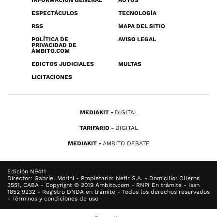
INFORMACIÓN GENERAL
AUTOS
ESPECTÁCULOS
TECNOLOGÍA
RSS
MAPA DEL SITIO
POLÍTICA DE
AVISO LEGAL
PRIVACIDAD DE
ÁMBITO.COM
EDICTOS JUDICIALES
MULTAS
LICITACIONES
MEDIAKIT
DIGITAL
TARIFARIO
DIGITAL
MEDIAKIT
AMBITO DEBATE
Edición N9411
Director: Gabriel Morini - Propietario: Nefir S.A. - Domicilio: Olleros
3551, CABA - Copyright © 2019 Ambito.com - RNPI En trámite - Issn
1852 9232 - Registro DNDA en trámite - Todos los derechos reservados
- Términos y condiciones de uso