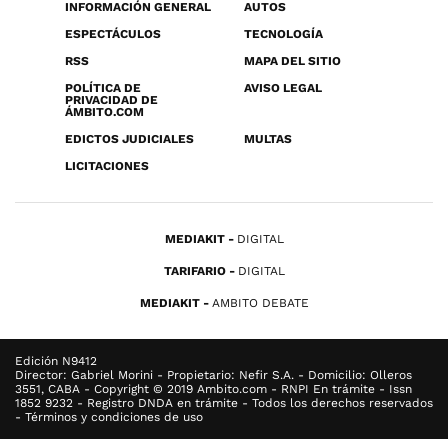
INFORMACIÓN GENERAL
AUTOS
ESPECTÁCULOS
TECNOLOGÍA
RSS
MAPA DEL SITIO
POLÍTICA DE
AVISO LEGAL
PRIVACIDAD DE
ÁMBITO.COM
EDICTOS JUDICIALES
MULTAS
LICITACIONES
MEDIAKIT
DIGITAL
TARIFARIO
DIGITAL
MEDIAKIT
AMBITO DEBATE
Edición N9412
Director: Gabriel Morini - Propietario: Nefir S.A. - Domicilio: Olleros
3551, CABA - Copyright © 2019 Ambito.com - RNPI En trámite - Issn
1852 9232 - Registro DNDA en trámite - Todos los derechos reservados
- Términos y condiciones de uso