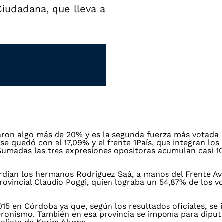
Ciudadana, que lleva a
nzaron algo más de 20% y es la segunda fuerza más votada a
se quedó con el 17,09% y el frente 1País, que integran los
 Sumadas las tres expresiones opositoras acumulan casi 10
erdían los hermanos Rodríguez Saá, a manos del Frente Av
ovincial Claudio Poggi, quien lograba un 54,87% de los v
15 en Córdoba ya que, según los resultados oficiales, se
peronismo. También en esa provincia se imponía para dipu
cialista de Karim Alume.