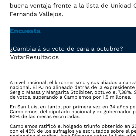
buena ventaja frente a la lista de Unidad 
Fernanda Vallejos.
Encuesta
¿Cambiará su voto de cara a octubre?
Votar
Resultados
A nivel nacional, el kirchnerismo y sus aliados alca
nacional. El PJ no alineado detrás de la expresidente 
Sergio Massa y Margarita Stolbizer, obtuvo el 7,38%.
de votos, superando a Cambiemos por 1,5 millones.
En San Luis, en tanto, por primera vez en 34 años p
Cambiemos, del diputado nacional y ex gobernador pr
92% de las mesas escrutadas.
Cambiemos ratificó el holgado triunfo obtenido en 20
con el 45% de los sufragios ya escrutados sobre el 
nacionales el radical José Riccardo sobre la lista ofi