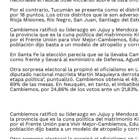
Por el contrario, Tucumán se presenta como el distr
por 18 puntos. Los otros distritos que le son advers
Rioja Misiones, Río Negro, San Juan, Santiago del Est
Cambiemos ratificó su liderazgo en Jujuy y Mendoza 
la provincia que es la cuna política del matrimonio K
por el Frente Unión para Vivir Mejor-Cambiemos, Eduar
población dijo basta a un modelo de atropello y corr
En Santa Fe la elección parecía que se la llevaba C
como frente y llevará al exministro de Defensa, Agus
Otra sorpresa electoral la propinó el oficialismo en
diputado nacional macrista Martín Maquieyra derrotab
etapa política", puntualizó. Cambiemos obtenía el 49,
89% de las mesas. En Neuquén, en tanto, el imbatib
Cambiemos, por 24,86% de los votos ante un 21,83%.
Cambiemos ratificó su liderazgo en Jujuy y Mendoza 
la provincia que es la cuna política del matrimonio K
por el Frente Unión para Vivir Mejor-Cambiemos, Eduar
población dijo basta a un modelo de atropello y corr
Otra sorpresa electoral la propinó el oficialismo en