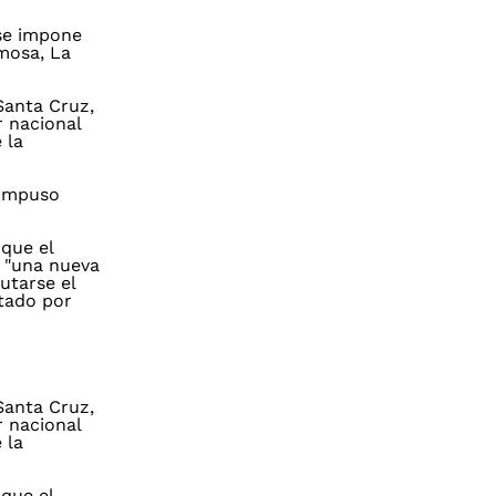
 se impone
rmosa, La
Santa Cruz,
r nacional
 la
 impuso
 que el
o "una nueva
utarse el
tado por
Santa Cruz,
r nacional
 la
 que el