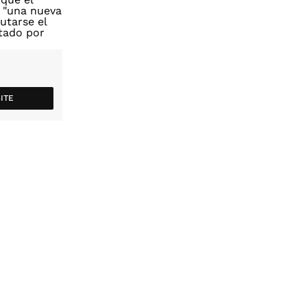
o "una nueva
utarse el
tado por
ITE