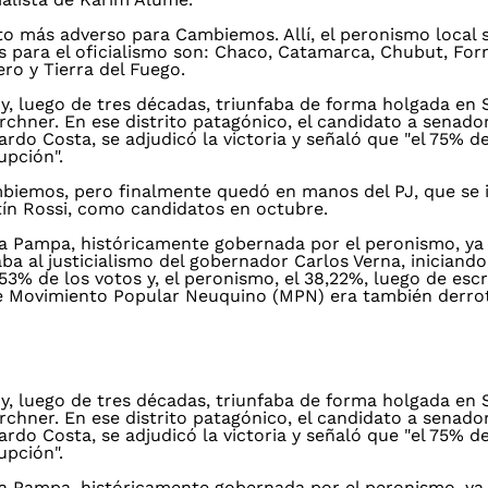
ito más adverso para Cambiemos. Allí, el peronismo local
os para el oficialismo son: Chaco, Catamarca, Chubut, Fo
ero y Tierra del Fuego.
y, luego de tres décadas, triunfaba de forma holgada en 
irchner. En ese distrito patagónico, el candidato a senado
do Costa, se adjudicó la victoria y señaló que "el 75% de
upción".
ambiemos, pero finalmente quedó en manos del PJ, que se
tín Rossi, como candidatos en octubre.
 La Pampa, históricamente gobernada por el peronismo, ya
a al justicialismo del gobernador Carlos Verna, iniciand
53% de los votos y, el peronismo, el 38,22%, luego de escr
le Movimiento Popular Neuquino (MPN) era también derro
y, luego de tres décadas, triunfaba de forma holgada en 
irchner. En ese distrito patagónico, el candidato a senado
do Costa, se adjudicó la victoria y señaló que "el 75% de
upción".
 La Pampa, históricamente gobernada por el peronismo, ya