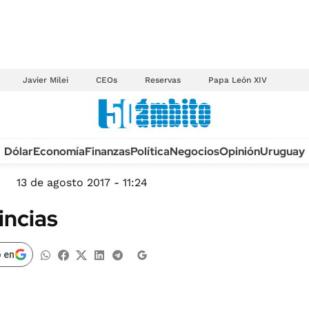
Javier Milei
CEOs
Reservas
Papa León XIV
Anuario autos 2026
Dólar
Economía
Finanzas
Política
Negocios
Opinión
Uruguay
TECNOLOGÍA
NOVEDADES FISCA
MÉXICO
13 de agosto 2017 - 11:24
EDICTOS JUDICIAL
OPINIÓN
incias
MULTAS
MUNDO
LICITACIONES
INFORMACIÓN GENERAL
 en
CUADROS TARIFAR
ESPECTÁCULOS
RECALL
DEPORTES