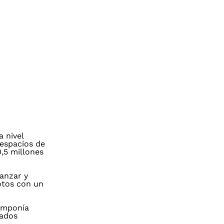
 nivel
 espacios de
,5 millones
anzar y
otos con un
 imponía
tados