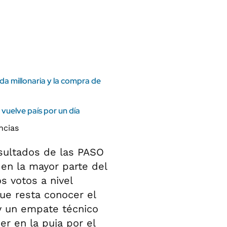
ANUARIO 2025
LIFESTYLE
EDICIÓN IMPRESA
AUTOS
uda millonaria y la compra de
vuelve país por un día
esultados de las PASO
 en la mayor parte del
s votos a nivel
que resta conocer el
ay un empate técnico
er en la puja por el