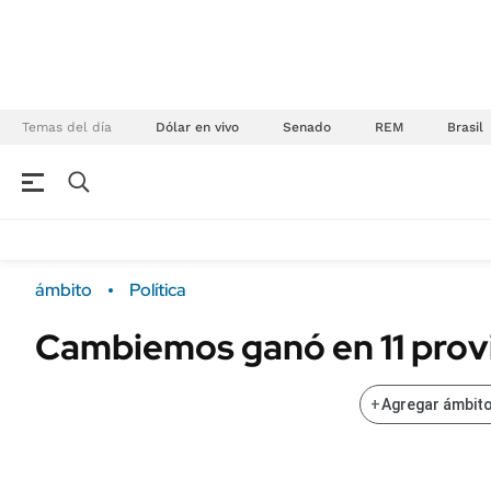
Temas del día
Dólar en vivo
Senado
REM
Brasil
NEGOCIOS
ÚLTIMAS NOTICIAS
Especiales Ámbito
ECONOMÍA
ámbito
Política
Real Estate
Banco de Datos
Cambiemos ganó en 11 prov
Sustentabilidad
Campo
Seguros
FINANZAS
+
Agregar ámbito
ENERGY REPORT
Dólar
POLÍTICA
Mercados
Nacional