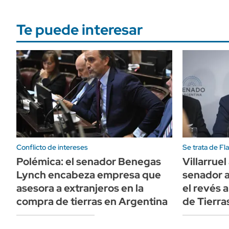
Te puede interesar
Conflicto de intereses
Se trata de Fl
Polémica: el senador Benegas
Villarruel
Lynch encabeza empresa que
senador a
asesora a extranjeros en la
el revés a
compra de tierras en Argentina
de Tierra