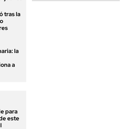
 tras la
do
res
aria: la
ona a
de para
 de este
l