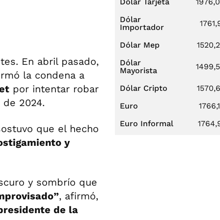
Dólar Tarjeta
1976,
Dólar
1761,
Importador
Dólar Mep
1520,
es. En abril pasado,
Dólar
1499,
Mayorista
irmó la condena a
et
por intentar robar
Dólar Cripto
1570,
 de 2024.
Euro
1766,
Euro Informal
1764,
sostuvo que el hecho
ostigamiento y
oscuro y sombrío que
improvisado”
, afirmó,
 presidente de la