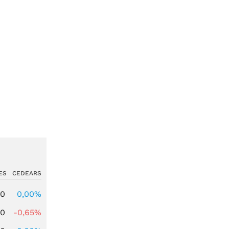
ES
CEDEARS
00
0,00%
00
-0,65%