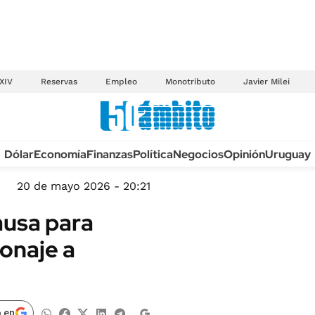
XIV
Reservas
Empleo
Monotributo
Javier Milei
Anuario autos 2026
Dólar
Economía
Finanzas
Política
Negocios
Opinión
Uruguay
TECNOLOGÍA
NOVEDADES FISCA
MÉXICO
20 de mayo 2026 - 20:21
EDICTOS JUDICIAL
OPINIÓN
ausa para
MULTAS
MUNDO
onaje a
LICITACIONES
INFORMACIÓN GENERAL
CUADROS TARIFAR
ESPECTÁCULOS
RECALL
DEPORTES
 en