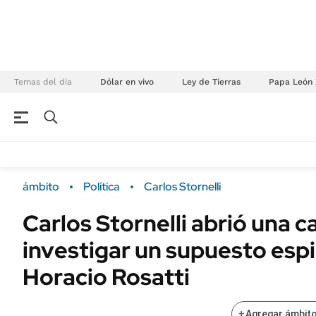
Temas del día
Dólar en vivo
Ley de Tierras
Papa León 
NEGOCIOS
ÚLTIMAS NOTICIAS
Especiales Ámbito
ECONOMÍA
ámbito
Política
Carlos Stornelli
Real Estate
Banco de Datos
Carlos Stornelli abrió una c
Sustentabilidad
Campo
investigar un supuesto espi
Seguros
FINANZAS
ENERGY REPORT
Horacio Rosatti
Dólar
POLÍTICA
Mercados
+
Agregar ámbito
Nacional