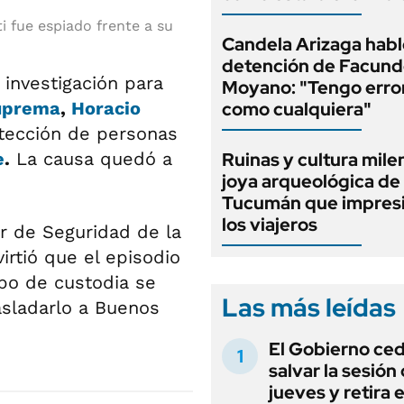
i fue espiado frente a su
Candela Arizaga habló
detención de Facun
 investigación para
Moyano: "Tengo erro
uprema
,
Horacio
como cualquiera"
etección de personas
e
.
La causa quedó a
Ruinas y cultura milen
joya arqueológica de
Tucumán que impresi
los viajeros
r de Seguridad de la
irtió que el episodio
po de custodia se
Las más leídas
asladarlo a Buenos
El Gobierno ce
salvar la sesión
jueves y retira e