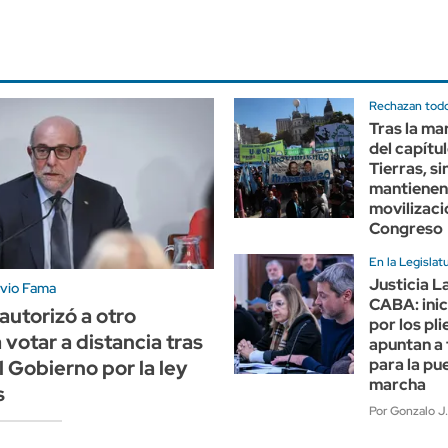
Rechazan todo
Tras la ma
del capítu
Tierras, s
mantienen
movilizaci
Congreso
En la Legislat
Justicia L
avio Fama
CABA: inic
 autorizó a otro
por los pli
 votar a distancia tras
apuntan a
para la pu
l Gobierno por la ley
marcha
s
Por Gonzalo J.