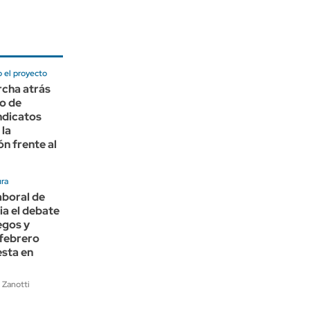
 el proyecto
rcha atrás
lo de
indicatos
 la
ón frente al
ura
aboral de
ia el debate
egos y
 febrero
esta en
 Zanotti