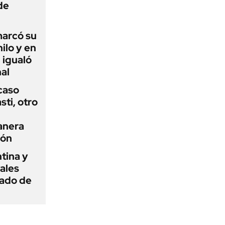
de
 marcó su
hilo y en
 igualó
al
 caso
ti, otro
anera
ión
tina y
ñales
gado de