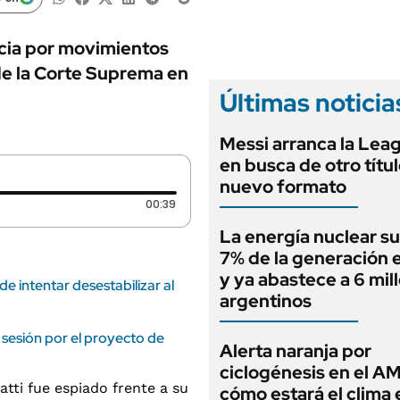
ANUARIO 2025
LIFESTYLE
EDICIÓN IMPRESA
AUTOS
cia por movimientos
de la Corte Suprema en
Últimas noticia
Messi arranca la Lea
en busca de otro títu
nuevo formato
Duración: 39 segundos
00:39
La energía nuclear su
7% de la generación e
y ya abastece a 6 mil
de intentar desestabilizar al
argentinos
 sesión por el proyecto de
Alerta naranja por
ciclogénesis en el A
cómo estará el clima 