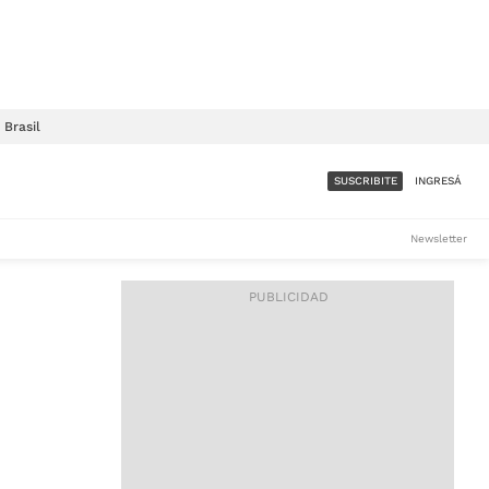
Brasil
SUSCRIBITE
INGRESÁ
SUMATE A LA COMUNIDAD
Newsletter
DE ÁMBITO
LES
ACCESO FULL - $1.800/MES
ES
CORPORATIVO - CONSULTAR
Si tenés dudas comunicate
con nosotros a
IOS
suscripciones@ambito.com.ar
Llamanos al (54) 11 4556-
9147/48 o
al (54) 11 4449-3256 de lunes a