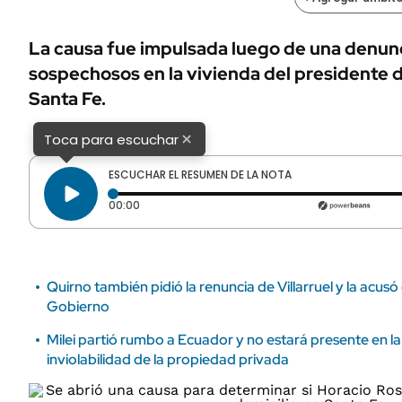
ÁMBITO DEBATE
Municipios
MEDIAKIT AMBITO DEBATE
La causa fue impulsada luego de una denun
URUGUAY
sospechosos en la vivienda del presidente 
Santa Fe.
×
Toca para escuchar
ESCUCHAR EL RESUMEN DE LA NOTA
Tiempo transcurrido: 0 segundos
00:00
Quirno también pidió la renuncia de Villarruel y la acusó 
Gobierno
Milei partió rumbo a Ecuador y no estará presente en la
inviolabilidad de la propiedad privada