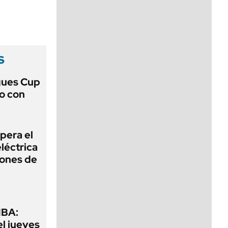
viernes de 10 a 18
s
gues Cup
lo con
pera el
léctrica
lones de
MBA:
el jueves