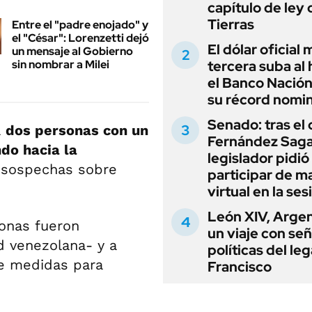
capítulo de ley 
Tierras
Entre el "padre enojado" y
el "César": Lorenzetti dejó
El dólar oficial
un mensaje al Gobierno
sin nombrar a Milei
tercera suba al 
el Banco Nación
su récord nomin
Senado: tras el
a
dos personas con un
Fernández Sagas
do hacia la
legislador pidió
ó sospechas sobre
participar de m
virtual en la ses
León XIV, Argen
onas fueron
un viaje con se
d venezolana- y a
políticas del le
 de medidas para
Francisco