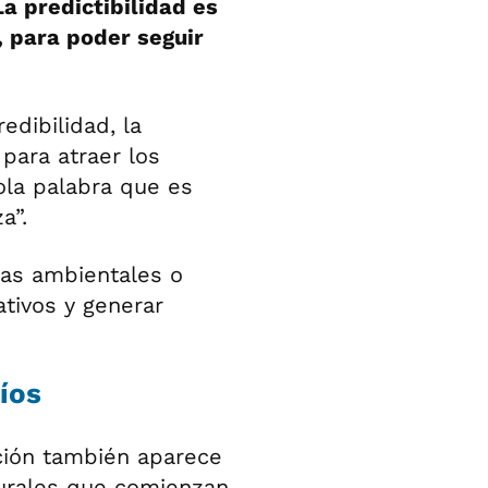
La predictibilidad es
 para poder seguir
edibilidad, la
 para atraer los
sola palabra que es
a”.
cias ambientales o
ativos y generar
íos
ación también aparece
turales que comienzan