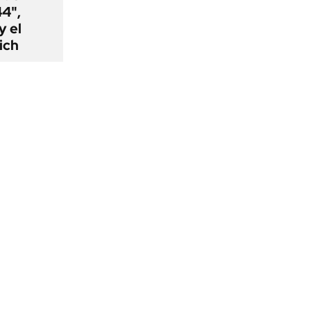
44",
y el
ich