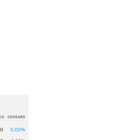
ES
CEDEARS
00
0,00%