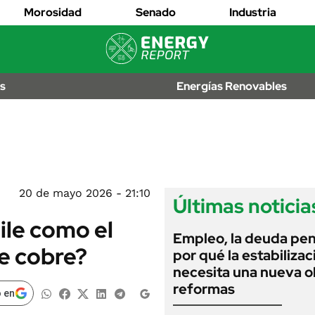
EDICTOS
Morosidad
Senado
Industria
JUDICIALES
MULTAS
IÓN
AL
LICITACIONES
os
Energías Renovables
OS
CUADROS
TARIFARIOS
RECALL
ANUARIO 2025
EDICIÓN IMPRESA
2026
20 de mayo 2026 - 21:10
Últimas noticia
ile como el
Empleo, la deuda pen
e cobre?
por qué la estabilizac
necesita una nueva o
reformas
 en