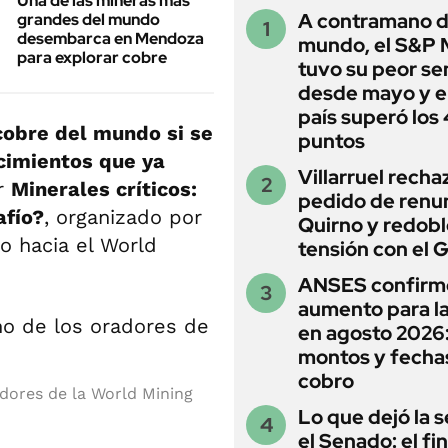
Una de las mineras más
A contramano d
grandes del mundo
desembarca en Mendoza
mundo, el S&P 
para explorar cobre
tuvo su peor s
desde mayo y el
país superó los
cobre del mundo si se
puntos
cimientos que ya
Villarruel recha
ar
Minerales críticos:
pedido de renu
afío?
, organizado por
Quirno y redobl
 hacia el World
tensión con el 
ANSES confirm
aumento para l
en agosto 2026
montos y fecha
cobro
adores de la World Mining
Lo que dejó la s
el Senado: el fin