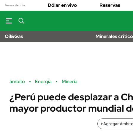
OPINIÓN
Real Estate
Dólar en vivo
Reservas
Banco de Datos
Temas del día
Sustentabilidad
MUNDO
Campo
Seguros
INFORMAC
FINANZAS
GENER
ENERGY REPORT
Dólar
Oil&Gas
Minerales crític
ESPECTÁCUL
POLÍTICA
Mercados
DEPORTES
Nacional
ÁMBITO DEBATE
LIFESTYLE
Municipios
MEDIAKIT AMBITO
AUTOS
DEBATE
URUGUAY
Anuario autos 
ámbito
Energía
Minería
¿Perú puede desplazar a Ch
mayor productor mundial d
+
Agregar ámbito