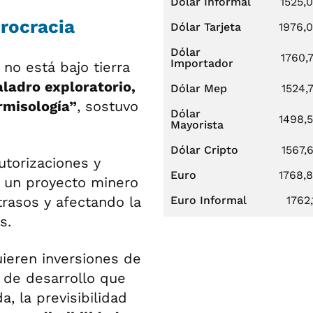
Dólar Informal
1525,
urocracia
Dólar Tarjeta
1976,
Dólar
1760,
Importador
no está bajo tierra
aladro exploratorio,
Dólar Mep
1524,
rmisología”
, sostuvo
Dólar
1498,
Mayorista
Dólar Cripto
1567,
utorizaciones y
Euro
1768,
n un proyecto minero
rasos y afectando la
Euro Informal
1762,
s.
ieren inversiones de
 de desarrollo que
 la previsibilidad