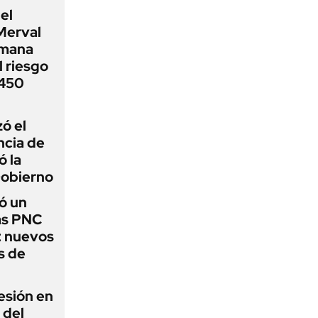
el
Merval
emana
 riesgo
 450
zó el
ncia de
ó la
Gobierno
ó un
as PNC
: nuevos
s de
esión en
 del