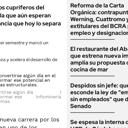
Reforma de la Carta
s cupríferos del
Orgánica: contrapunt
la que aún esperan
Werning, Cuattromo 
ancia que hoy lo separa
extitulares del BCRA 
empleo y designacio
mer semestre y marcó un
El restaurante del A
que estrena nueva i
a y acelera el desarrollo de
amplía su propuesta 
cocina de mar
Despidos sin jefe: qu
esconde la ley de "e
tirse algún día
formar ese
Infominería
sin empleados" que d
lemas
Senado
nueva carrera por los
Se espesa la interna d
 en uno de los