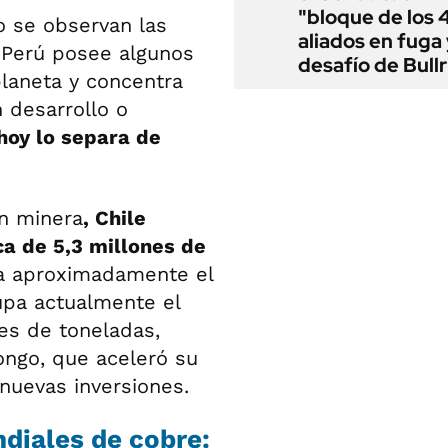
"bloque de los 
o se observan las
aliados en fuga 
. Perú posee algunos
desafío de Bullr
planeta y concentra
 desarrollo o
 hoy lo separa de
n minera
, Chile
ca de 5,3 millones de
 a aproximadamente el
upa actualmente el
es de toneladas,
ongo, que aceleró su
 nuevas inversiones.
diales de cobre: