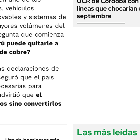
UCR de Córdoba con
s, vehículos
líneas que chocarían 
septiembre
novables y sistemas de
yores volúmenes del
regunta que comienza
ú puede quitarle a
 de cobre?
las declaraciones de
seguró que el país
ecesarias para
advirtió que
el
os sino convertirlos
Las más leídas