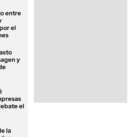
o entre
y
por el
nes
basto
magen y
de
é
mpresas
ebate el
e la