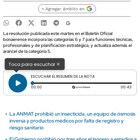
+ Agregar ámbito en
La resolución publicada este martes en el Boletín Oficial
bonaerense incorpora las categorías 6 y 7 para funciones técnicas,
profesionales y de planificación estratégica, y actualiza además el
arancel de la categoría 5.
×
Toca para escuchar
ESCUCHAR EL RESUMEN DE LA NOTA
Tiempo transcurrido: 0 segundos
Dura
00:00
00:43
La ANMAT prohibió un insecticida, un equipo de ósmosis
inversa y productos médicos por falta de registro y
riesgo sanitario
El Gobierno prohibió por tres años el ingreso a estadios a