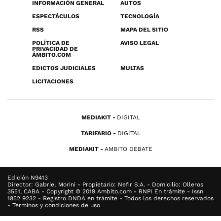
INFORMACIÓN GENERAL
AUTOS
ESPECTÁCULOS
TECNOLOGÍA
RSS
MAPA DEL SITIO
POLÍTICA DE
AVISO LEGAL
PRIVACIDAD DE
ÁMBITO.COM
EDICTOS JUDICIALES
MULTAS
LICITACIONES
MEDIAKIT
DIGITAL
TARIFARIO
DIGITAL
MEDIAKIT
AMBITO DEBATE
Edición N9413
Director: Gabriel Morini - Propietario: Nefir S.A. - Domicilio: Olleros
3551, CABA - Copyright © 2019 Ambito.com - RNPI En trámite - Issn
1852 9232 - Registro DNDA en trámite - Todos los derechos reservados
- Términos y condiciones de uso