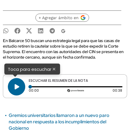
+ Agregar ámbito en
En Balcarce 50 buscan una estrategia legal para que las casas de
estudio retiren la cautelar sobre la que se debe expedir la Corte
Suprema. El encuentro con las autoridades del CIN se presenta en
el horizonte cercano, aunque sin fecha confirmada.
×
Toca para escuchar
ESCUCHAR EL RESUMEN DE LA NOTA
Tiempo transcurrido: 0 segundos
Dura
00:00
00:38
Gremios universitarios llamaron a un nuevo paro
nacional en respuesta a los incumplimientos del
Gobierno