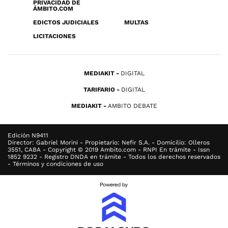
PRIVACIDAD DE
ÁMBITO.COM
EDICTOS JUDICIALES
MULTAS
LICITACIONES
MEDIAKIT
DIGITAL
TARIFARIO
DIGITAL
MEDIAKIT
AMBITO DEBATE
Edición N9411
Director: Gabriel Morini - Propietario: Nefir S.A. - Domicilio: Olleros
3551, CABA - Copyright © 2019 Ambito.com - RNPI En trámite - Issn
1852 9232 - Registro DNDA en trámite - Todos los derechos reservados
- Términos y condiciones de uso