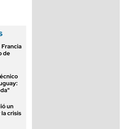
viernes de 10 a 18
s
 Francia
o de
técnico
ruguay:
nda"
ió un
la crisis