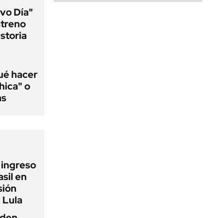
vo Día"
streno
istoria
qué hacer
hica" o
as
l ingreso
sil en
sión
 Lula
iden