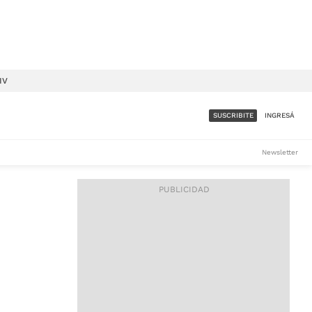
IV
SUSCRIBITE
INGRESÁ
SUMATE A LA COMUNIDAD
Newsletter
DE ÁMBITO
LES
ACCESO FULL - $1.800/MES
ES
CORPORATIVO - CONSULTAR
Si tenés dudas comunicate
con nosotros a
IOS
suscripciones@ambito.com.ar
Llamanos al (54) 11 4556-
9147/48 o
al (54) 11 4449-3256 de lunes a