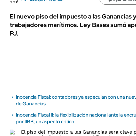
ÁMBITO DEBATE
Municipios
MEDIAKIT AMBITO DEBATE
El nuevo piso del impuesto a las Ganancias 
URUGUAY
trabajadores marítimos. Ley Bases sumó a
PJ.
Inocencia Fiscal: contadores ya especulan con una nue
de Ganancias
Inocencia Fiscal II: la flexibilización nacional ante la en
por IIBB, un aspecto crítico