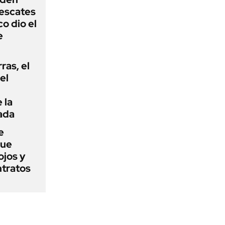
rescates
o dio el
e
rras, el
el
 la
ada
e
que
ojos y
ntratos