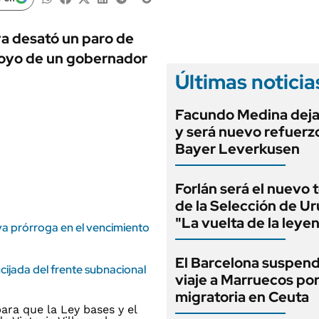
ANUARIO 2025
LIFESTYLE
EDICIÓN IMPRESA
AUTOS
ya desató un paro de
poyo de un gobernador
Últimas noticia
Facundo Medina deja
y será nuevo refuerz
Bayer Leverkusen
Forlán será el nuevo 
de la Selección de U
"La vuelta de la leye
va prórroga en el vencimiento
El Barcelona suspend
crucijada del frente subnacional
viaje a Marruecos por 
migratoria en Ceuta