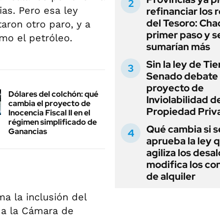
ias. Pero esa ley
refinanciar los 
del Tesoro: Chac
aron otro paro, y a
primer paso y s
mo el petróleo.
sumarían más
Sin la ley de Tie
Senado debate 
proyecto de
Dólares del colchón: qué
Inviolabilidad de
cambia el proyecto de
Propiedad Priv
Inocencia Fiscal II en el
régimen simplificado de
Qué cambia si s
Ganancias
aprueba la ley 
agiliza los desal
modifica los co
de alquiler
a la inclusión del
ó a la Cámara de