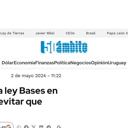
Ley de Tierras
Javier Milei
CEOs
Brasil
Papa León X
Anuario autos 2026
Dólar
Economía
Finanzas
Política
Negocios
Opinión
Uruguay
TECNOLOGÍA
NOVEDADES FISCA
MÉXICO
2 de mayo 2024 - 11:22
EDICTOS JUDICIAL
OPINIÓN
a ley Bases en
MULTAS
MUNDO
evitar que
LICITACIONES
INFORMACIÓN GENERAL
CUADROS TARIFAR
ESPECTÁCULOS
RECALL
DEPORTES
 en