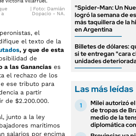
"Spider-Man: Un Nue
 que
Foto: Damián
 a
Dopacio - NA.
logró la semana de e
más taquillera de la h
en Argentina
eronistas, el
fique el texto de la
Billetes de dólares: 
utados
, y que de esta
si te entregan "cara c
osibilidad de
unidades deteriorad
 a las Ganancias
es
ta el rechazo de los
de ese tributo para
Las más leídas
encia a partir
ir de $2.200.000.
Milei autorizó e
de tropas de Bra
, junto a la ley
medio de la ten
diplomática con
abajadores marítimos
an salarios por encima
Provincias ya p