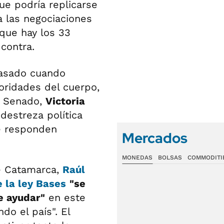
ue podría replicarse
ia las negociaciones
que hay los 33
 contra.
 pasado cuando
toridades del cuerpo,
el Senado,
Victoria
destreza política
ue responden
Mercados
MONEDAS
BOLSAS
COMMODITI
de Catamarca,
Raúl
e la ley Bases
"se
e ayudar"
en este
o el país". El