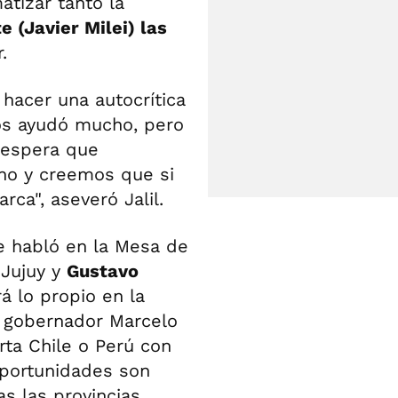
tizar tanto la
e (Javier Milei) las
.
hacer una autocrítica
nos ayudó mucho, pero
 espera que
no y creemos que si
rca", aseveró Jalil.
e habló en la Mesa de
 Jujuy y
Gustavo
á lo propio en la
l gobernador Marcelo
ta Chile o Perú con
 oportunidades son
s las provincias