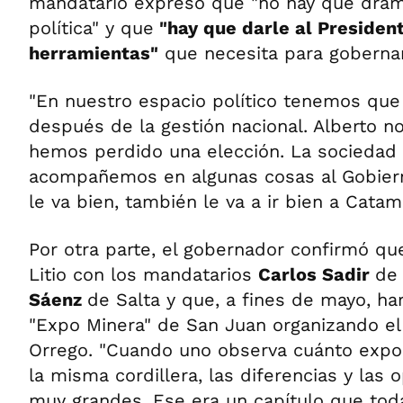
mandatario expresó que "no hay que drama
política" y que
"hay que darle al President
herramientas"
que necesita para gobernar
"En nuestro espacio político tenemos que 
después de la gestión nacional. Alberto 
hemos perdido una elección. La sociedad
acompañemos en algunas cosas al Gobier
le va bien, también le va a ir bien a Catama
Por otra parte, el gobernador confirmó qu
Litio con los mandatarios
Carlos Sadir
de
Sáenz
de Salta y que, a fines de mayo, har
"Expo Minera" de San Juan organizando e
Orrego. "Cuando uno observa cuánto expor
la misma cordillera, las diferencias y las
muy grandes. Ese era un capítulo que toda