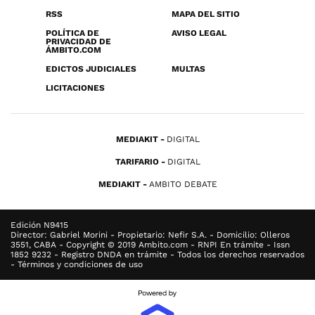
RSS
MAPA DEL SITIO
POLÍTICA DE
AVISO LEGAL
PRIVACIDAD DE
ÁMBITO.COM
EDICTOS JUDICIALES
MULTAS
LICITACIONES
MEDIAKIT
DIGITAL
TARIFARIO
DIGITAL
MEDIAKIT
AMBITO DEBATE
Edición N9415
Director: Gabriel Morini - Propietario: Nefir S.A. - Domicilio: Olleros
3551, CABA - Copyright © 2019 Ambito.com - RNPI En trámite - Issn
1852 9232 - Registro DNDA en trámite - Todos los derechos reservados
- Términos y condiciones de uso