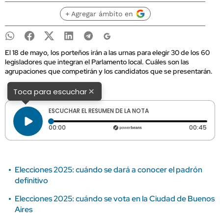
+ Agregar ámbito en
El 18 de mayo, los porteños irán a las urnas para elegir 30 de los 60
legisladores que integran el Parlamento local. Cuáles son las
agrupaciones que competirán y los candidatos que se presentarán.
×
Toca para escuchar
ESCUCHAR EL RESUMEN DE LA NOTA
Tiempo transcurrido: 0 segundos
Dura
00:00
00:45
Elecciones 2025: cuándo se dará a conocer el padrón
definitivo
Elecciones 2025: cuándo se vota en la Ciudad de Buenos
Aires