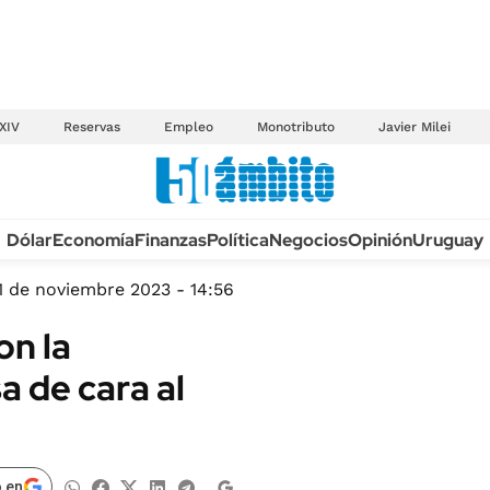
XIV
Reservas
Empleo
Monotributo
Javier Milei
Anuario autos 2026
Dólar
Economía
Finanzas
Política
Negocios
Opinión
Uruguay
TECNOLOGÍA
NOVEDADES FISCA
MÉXICO
1 de noviembre 2023 - 14:56
EDICTOS JUDICIAL
OPINIÓN
on la
MULTAS
MUNDO
 de cara al
LICITACIONES
INFORMACIÓN GENERAL
CUADROS TARIFAR
ESPECTÁCULOS
RECALL
DEPORTES
 en