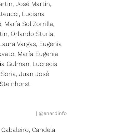
rtin, José Martín,
tteucci, Luciana
 María Sol Zorrilla,
in, Orlando Sturla,
 Laura Vargas, Eugenia
ovato, María Eugenia
ia Gulman, Lucrecia
 Soria, Juan José
 Steinhorst
@enardinfo
 Cabaleiro, Candela