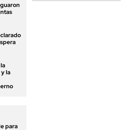
iguaron
entas
clarado
espera
la
 y la
ierno
de para