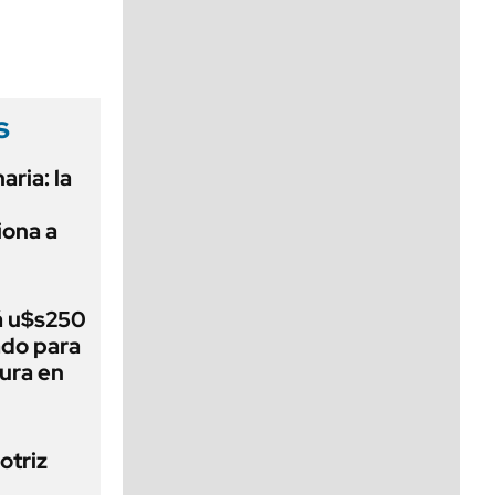
viernes de 10 a 18
s
aria: la
ona a
á u$s250
ado para
tura en
otriz