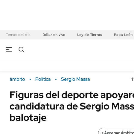
Temas del día
Dólar en vivo
Ley de Tierras
Papa León 
NEGOCIOS
ÚLTIMAS NOTICIAS
Especiales Ámbito
ECONOMÍA
ámbito
Política
Sergio Massa
1
Real Estate
Banco de Datos
Figuras del deporte apoyar
Sustentabilidad
Campo
candidatura de Sergio Massa
Seguros
FINANZAS
ENERGY REPORT
balotaje
Dólar
POLÍTICA
Mercados
+
Agregar ámbito
Nacional