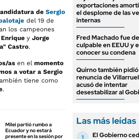
exportaciones amort
candidatura de
Sergio
el desplome de las v
internas
balotaje
del 19 de
can los campeones
Fred Machado fue de
 Enrique
y
Jorge
culpable en EEUU y 
a" Castro
.
conocer su condena
dos/as
en el
momento
Quirno también pidió 
mos a votar a Sergio
renuncia de Villarruel
también tiene como
acusó de intentar
e
.
desestabilizar al Gob
Las más leídas
Milei partió rumbo a
Ecuador y no estará
El Gobierno ce
presente en la sesión por