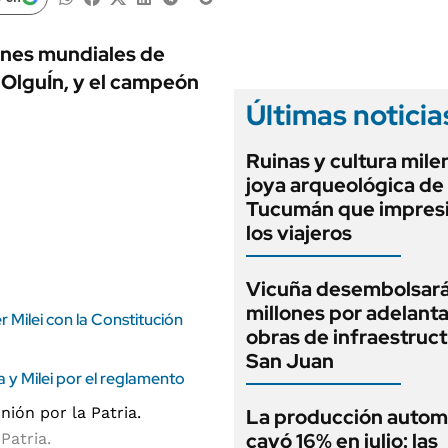
ANUARIO 2025
LIFESTYLE
EDICIÓN IMPRESA
AUTOS
ones mundiales de
e OlguÍn, y el campeón
Últimas noticia
Ruinas y cultura milen
joya arqueológica de
Tucumán que impresi
los viajeros
Vicuña desembolsar
millones por adelant
 Milei con la Constitución
obras de infraestruc
San Juan
a y Milei por el reglamento
La producción autom
cayó 16% en julio: las
Patria.