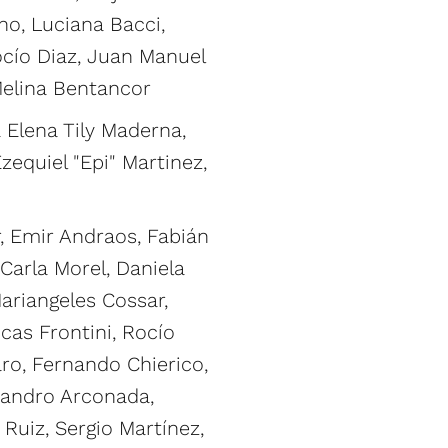
no, Luciana Bacci,
ocío Diaz, Juan Manuel
 Melina Bentancor
 Elena Tily Maderna,
equiel "Epi" Martinez,
r, Emir Andraos, Fabián
Carla Morel, Daniela
ariangeles Cossar,
cas Frontini, Rocío
ro, Fernando Chierico,
jandro Arconada,
 Ruiz, Sergio Martínez,