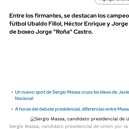
ÁMBITO DEBATE
Municipios
MEDIAKIT AMBITO DEBATE
Entre los firmantes, se destacan los campe
URUGUAY
fútbol Ubaldo Fillol, Héctor Enrique y Jorg
de boxeo Jorge "Roña" Castro.
Un nuevo spot de Sergio Massa cruza las ideas de Javier
Nacional
A horas del debate presidencial, diferencias entre Mass
Sergio Massa, candidato presidencial de Unión por la 