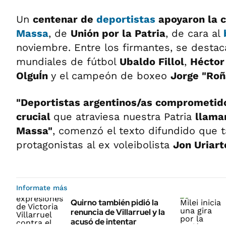
Un
centenar de
deportistas
apoyaron la 
Massa
, de
Unión por la Patria
, de cara al
noviembre. Entre los firmantes, se desta
mundiales de fútbol
Ubaldo Fillol
,
Héctor
OlguÍn
y el campeón de boxeo
Jorge "Roñ
"Deportistas argentinos/as comprometi
crucial
que atraviesa nuestra Patria
llama
Massa"
, comenzó el texto difundido que 
protagonistas al ex voleibolista
Jon Uriart
Informate más
Quirno también pidió la
renuncia de Villarruel y la
acusó de intentar