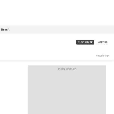
Brasil
SUSCRIBITE
INGRESÁ
SUMATE A LA COMUNIDAD
Newsletter
DE ÁMBITO
LES
ACCESO FULL - $1.800/MES
ES
CORPORATIVO - CONSULTAR
Si tenés dudas comunicate
con nosotros a
IOS
suscripciones@ambito.com.ar
Llamanos al (54) 11 4556-
9147/48 o
al (54) 11 4449-3256 de lunes a