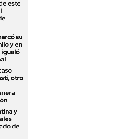
 de este
l
de
 marcó su
hilo y en
 igualó
al
 caso
ti, otro
anera
ión
tina y
ñales
gado de