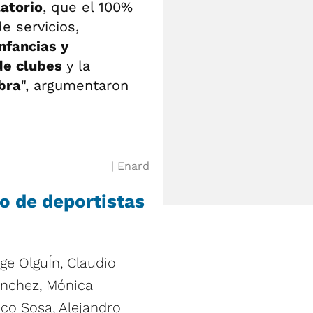
latorio
, que el 100%
de servicios,
nfancias y
de clubes
y la
bra
", argumentaron
Enard
o de deportistas
rge OlguÍn, Claudio
ánchez, Mónica
nco Sosa, Alejandro