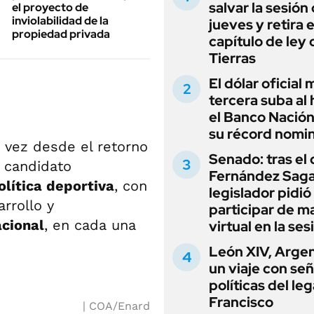
salvar la sesión
el proyecto de
inviolabilidad de la
jueves y retira e
propiedad privada
capítulo de ley 
Tierras
El dólar oficial
tercera suba al 
el Banco Nación
su récord nomin
a vez desde el retorno
Senado: tras el
n candidato
Fernández Sagas
lítica deportiva
, con
legislador pidió
rrollo y
participar de m
acional
, en cada una
virtual en la ses
León XIV, Argen
un viaje con se
políticas del le
Francisco
COA/Enard