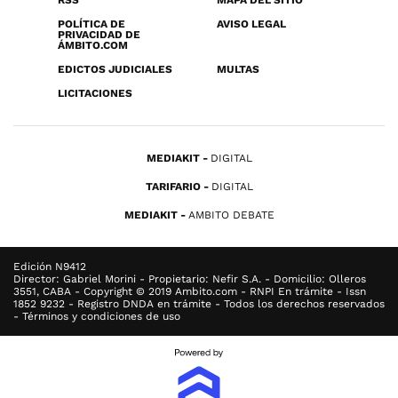
RSS
MAPA DEL SITIO
POLÍTICA DE
AVISO LEGAL
PRIVACIDAD DE
ÁMBITO.COM
EDICTOS JUDICIALES
MULTAS
LICITACIONES
MEDIAKIT
DIGITAL
TARIFARIO
DIGITAL
MEDIAKIT
AMBITO DEBATE
Edición N9412
Director: Gabriel Morini - Propietario: Nefir S.A. - Domicilio: Olleros
3551, CABA - Copyright © 2019 Ambito.com - RNPI En trámite - Issn
1852 9232 - Registro DNDA en trámite - Todos los derechos reservados
- Términos y condiciones de uso