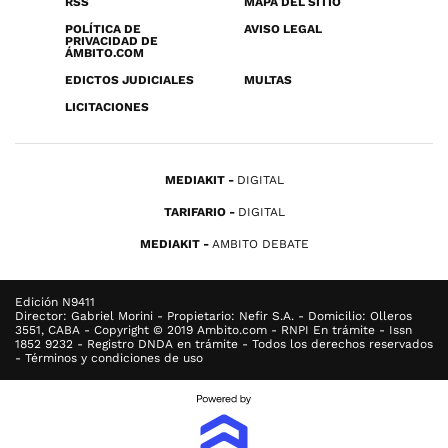
RSS
MAPA DEL SITIO
POLÍTICA DE
AVISO LEGAL
PRIVACIDAD DE
ÁMBITO.COM
EDICTOS JUDICIALES
MULTAS
LICITACIONES
MEDIAKIT
DIGITAL
TARIFARIO
DIGITAL
MEDIAKIT
AMBITO DEBATE
Edición N9411
Director: Gabriel Morini - Propietario: Nefir S.A. - Domicilio: Olleros
3551, CABA - Copyright © 2019 Ambito.com - RNPI En trámite - Issn
1852 9232 - Registro DNDA en trámite - Todos los derechos reservados
- Términos y condiciones de uso