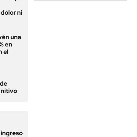
dolor ni
evén una
0% en
 el
 de
initivo
l ingreso