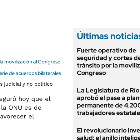
ANUARIO 2025
LIFESTYLE
EDICIÓN IMPRESA
AUTOS
Últimas noticia
Fuerte operativo de
seguridad y cortes d
la movilización al Congreso
tránsito por la movili
Congreso
erie de acuerdos bilaterales
La Legislatura de Rí
aprobó el pase a plan
seguró hoy que el
permanente de 4.20
n la ONU es de
trabajadores estatal
favorecer el
El revolucionario inv
salud: el anillo inteli