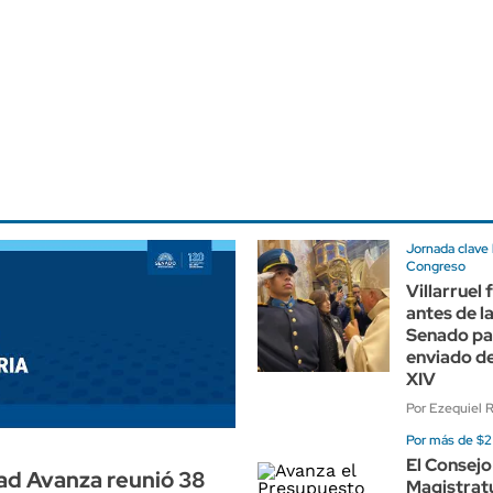
Jornada clave 
Congreso
Villarruel 
antes de la
Senado par
enviado d
XIV
Por Ezequiel
Por más de $2 
El Consejo
ad Avanza reunió 38
Magistrat