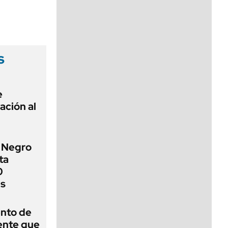
viernes de 10 a 18
s
e
zación al
o Negro
ta
0
es
ento de
gente que