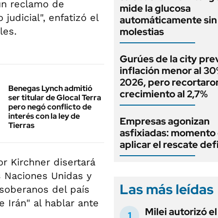
un reclamo de
mide la glucosa
judicial", enfatizó el
automáticamente sin 
les.
molestias
Gurúes de la city pr
inflación menor al 3
2026, pero recortaron
Benegas Lynch admitió
crecimiento al 2,7%
ser titular de Glocal Terra
pero negó conflicto de
interés con la ley de
Empresas agonizan
Tierras
asfixiadas: momento
aplicar el rescate def
r Kirchner disertará
s Naciones Unidas y
Las más leídas
soberanos del país
 Irán" al hablar ante
Milei autorizó e