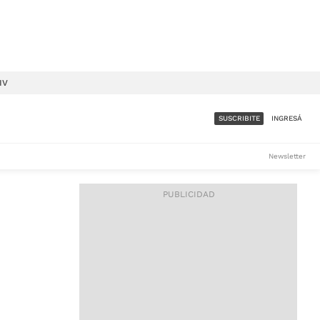
IV
SUSCRIBITE
INGRESÁ
SUMATE A LA COMUNIDAD
Newsletter
DE ÁMBITO
LES
ACCESO FULL - $1.800/MES
ES
CORPORATIVO - CONSULTAR
Si tenés dudas comunicate
con nosotros a
IOS
suscripciones@ambito.com.ar
Llamanos al (54) 11 4556-
9147/48 o
al (54) 11 4449-3256 de lunes a