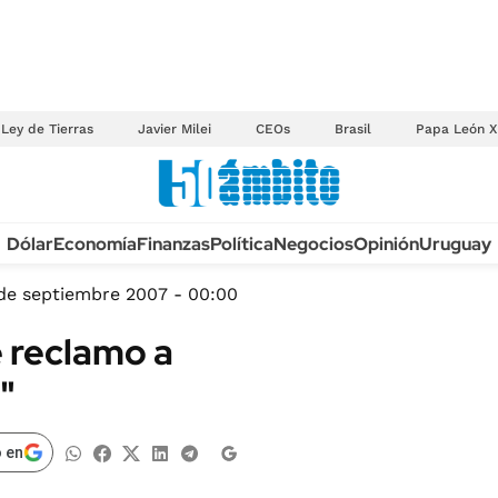
Ley de Tierras
Javier Milei
CEOs
Brasil
Papa León X
Anuario autos 2026
Dólar
Economía
Finanzas
Política
Negocios
Opinión
Uruguay
TECNOLOGÍA
NOVEDADES FISCA
MÉXICO
de septiembre 2007 - 00:00
EDICTOS JUDICIAL
OPINIÓN
e reclamo a
MULTAS
MUNDO
o"
LICITACIONES
INFORMACIÓN GENERAL
CUADROS TARIFAR
ESPECTÁCULOS
 en
RECALL
DEPORTES