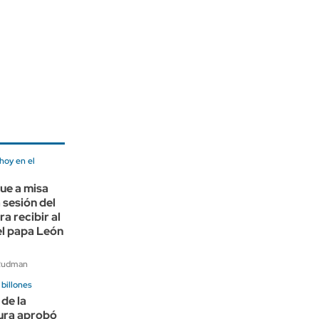
hoy en el
fue a misa
 sesión del
a recibir al
el papa León
 Rudman
billones
 de la
ura aprobó