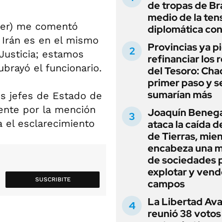
de tropas de Bra
medio de la ten
hner) me comentó
diplomática con
 Irán es en el mismo
Provincias ya p
Justicia; estamos
refinanciar los 
brayó el funcionario.
del Tesoro: Chac
primer paso y s
sumarían más
os jefes de Estado de
ente por la mención
Joaquín Beneg
a el esclarecimiento
ataca la caída de
de Tierras, mie
encabeza una 
de sociedades 
explotar y vend
SUSCRIBITE
campos
La Libertad Av
reunió 38 votos