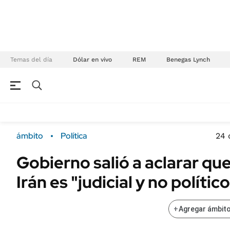
Temas del día
Dólar en vivo
REM
Benegas Lynch
NEGOCIOS
ÚLTIMAS NOTICIAS
Especiales Ámbito
ECONOMÍA
ámbito
Política
24 
Real Estate
Banco de Datos
Gobierno salió a aclarar qu
Sustentabilidad
Campo
Irán es "judicial y no polític
Seguros
FINANZAS
ENERGY REPORT
Dólar
+
Agregar ámbito
POLÍTICA
Mercados
Nacional