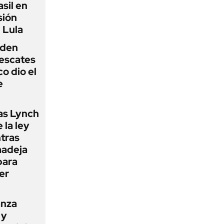
sil en
sión
 Lula
iden
rescates
o dio el
e
as Lynch
 la ley
ntras
madeja
para
er
anza
 y