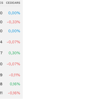
ES
CEDEARS
00
0,00%
00
-0,33%
00
0,00%
74
-0,07%
77
0,30%
50
-0,07%
89
-0,11%
88
0,16%
11
-0,16%