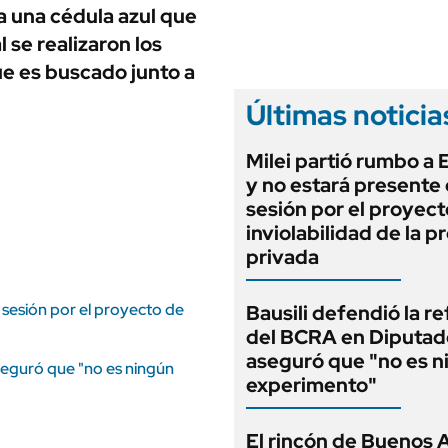
ANUARIO 2025
a una cédula azul que
LIFESTYLE
EDICIÓN IMPRESA
 se realizaron los
AUTOS
ue es buscado junto a
Últimas noticia
Milei partió rumbo a
y no estará presente 
sesión por el proyect
inviolabilidad de la 
privada
 sesión por el proyecto de
Bausili defendió la r
del BCRA en Diputad
aseguró que "no es n
seguró que "no es ningún
experimento"
El rincón de Buenos 