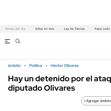
Temas del día
Dólar en vivo
Ley de Tierras
Papa León 
NEGOCIOS
ÚLTIMAS NOTICIAS
Especiales Ámbito
ECONOMÍA
ámbito
Política
Héctor Olivares
Real Estate
Banco de Datos
Hay un detenido por el ataq
Sustentabilidad
Campo
diputado Olivares
Seguros
FINANZAS
ENERGY REPORT
Dólar
+
Agregar ámbito
POLÍTICA
Mercados
Nacional