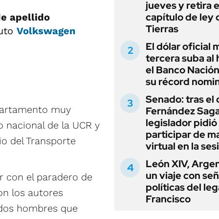
jueves y retira e
capítulo de ley 
e apellido
Tierras
auto
Volkswagen
El dólar oficial
tercera suba al 
el Banco Nación
su récord nomin
Senado: tras el
artamento muy
Fernández Sagas
legislador pidió
o nacional de la UCR y
participar de m
io del Transporte
virtual en la ses
León XIV, Argen
un viaje con se
r con el paradero de
políticas del le
on los autores
Francisco
s dos hombres que