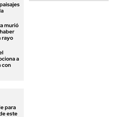
paisajes
da
ta murió
 haber
n rayo
el
ciona a
a con
de para
 de este