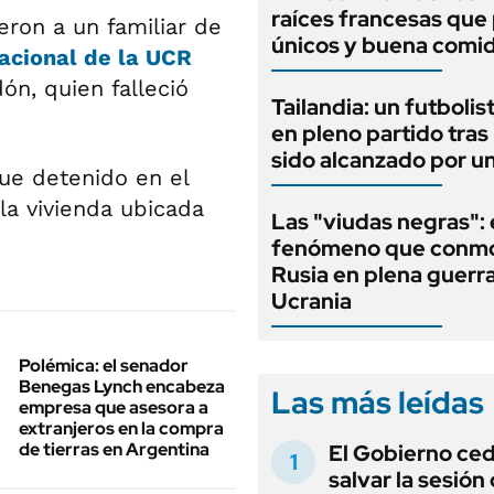
raíces francesas que 
eron a un familiar de
únicos y buena comi
acional de la UCR
ón, quien falleció
Tailandia: un futbolis
en pleno partido tras
sido alcanzado por u
fue detenido en el
la vivienda ubicada
Las "viudas negras": 
fenómeno que conmo
Rusia en plena guerr
Ucrania
Polémica: el senador
Benegas Lynch encabeza
Las más leídas
empresa que asesora a
extranjeros en la compra
de tierras en Argentina
El Gobierno ce
salvar la sesión