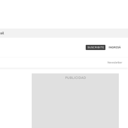
sil
SUSCRIBITE
INGRESÁ
SUMATE A LA COMUNIDAD
Newsletter
DE ÁMBITO
LES
ACCESO FULL - $1.800/MES
ES
CORPORATIVO - CONSULTAR
Si tenés dudas comunicate
con nosotros a
IOS
suscripciones@ambito.com.ar
Llamanos al (54) 11 4556-
9147/48 o
al (54) 11 4449-3256 de lunes a