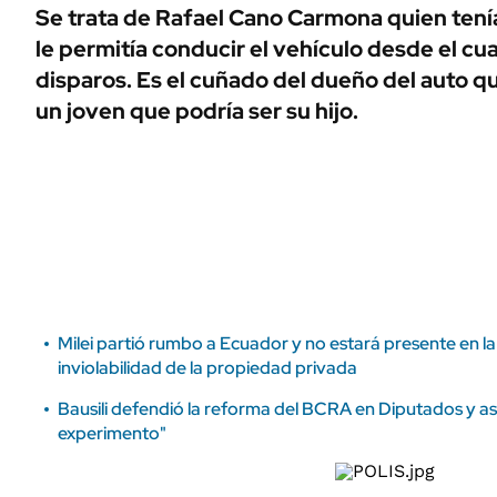
ÁMBITO DEBATE
Se trata de Rafael Cano Carmona quien tení
Municipios
le permitía conducir el vehículo desde el cual
MEDIAKIT AMBITO DEBATE
URUGUAY
disparos. Es el cuñado del dueño del auto q
un joven que podría ser su hijo.
Milei partió rumbo a Ecuador y no estará presente en la
inviolabilidad de la propiedad privada
Bausili defendió la reforma del BCRA en Diputados y a
experimento"