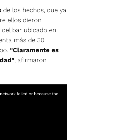
s
de los hechos, que ya
re ellos dieron
 del bar ubicado en
uenta más de 30
obo.
"Claramente es
idad"
, afirmaron