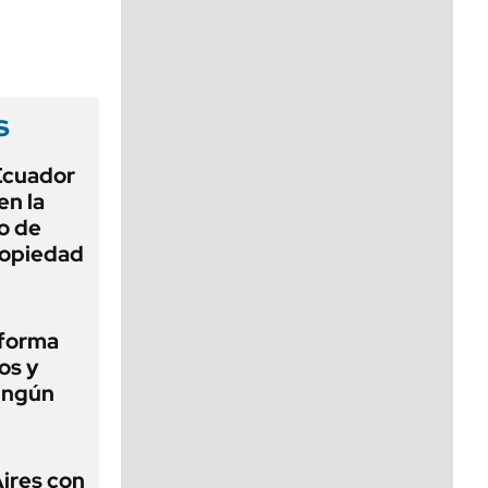
viernes de 10 a 18
s
 Ecuador
en la
o de
propiedad
eforma
os y
ingún
Aires con