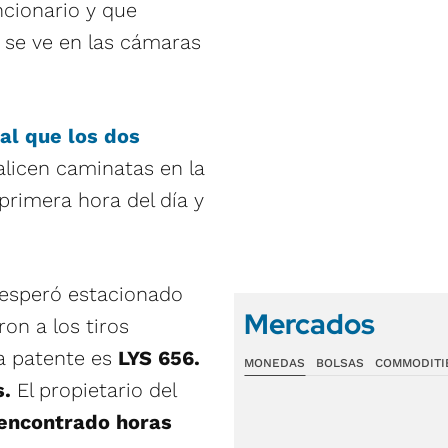
ncionario y que
 se ve en las cámaras
al que los dos
licen caminatas en la
rimera hora del día y
 esperó estacionado
Mercados
on a los tiros
La patente es
LYS 656.
MONEDAS
BOLSAS
COMMODITI
s.
El propietario del
 encontrado horas