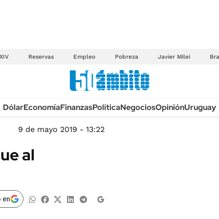
XIV
Reservas
Empleo
Pobreza
Javier Milei
Bra
Anuario autos 2026
Dólar
Economía
Finanzas
Política
Negocios
Opinión
Uruguay
TECNOLOGÍA
NOVEDADES FISCA
MÉXICO
9 de mayo 2019 - 13:22
EDICTOS JUDICIAL
OPINIÓN
ue al
MULTAS
MUNDO
LICITACIONES
INFORMACIÓN GENERAL
CUADROS TARIFAR
ESPECTÁCULOS
 en
RECALL
DEPORTES