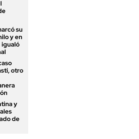
l
de
 marcó su
hilo y en
 igualó
al
 caso
ti, otro
anera
ión
tina y
ñales
gado de