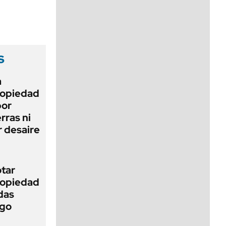
viernes de 10 a 18
s
a
Propiedad
bor
rras ni
 desaire
otar
Propiedad
das
ego