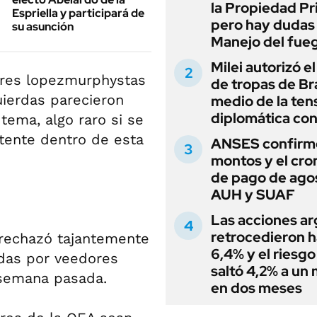
la Propiedad Pr
Espriella y participará de
pero hay dudas
su asunción
Manejo del fue
Milei autorizó e
ores lopezmurphystas
de tropas de Bra
uierdas parecieron
medio de la ten
diplomática con
tema, algo raro si se
stente dentro de esta
ANSES confirmó
montos y el cr
de pago de ago
AUH y SUAF
Las acciones ar
retrocedieron h
 rechazó tajantemente
6,4% y el riesgo
adas por veedores
saltó 4,2% a un
 semana pasada.
en dos meses