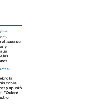
gional
ices
 el acuerdo
or y
n un
e las
ones
rente al
lebró la
ás con la
rras y apuntó
ei: "Quiere
estro