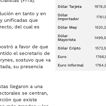
ialistas (FITS).
Dólar Tarjeta
1976,
olución en tanto y en
Dólar
1761,
Importador
y unificadas que
recto, del cual es
Dólar Mep
1520,
.
Dólar
1499,
Mayorista
mostró a favor de que
Dólar Cripto
1573,
ntido el secretario de
Euro
1766,
Krynes, sostuvo que «a
Euro Informal
1764,
itada, su presencia
stas llegaron a una
ctorales se centran,
rción que existe