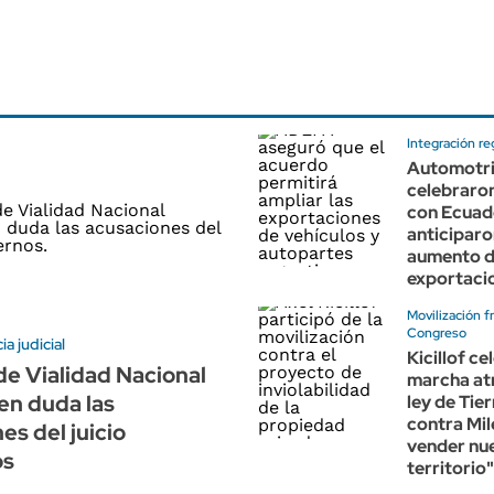
Integración re
Automotr
celebraron
con Ecuad
anticiparo
aumento d
exportaci
Movilización f
Congreso
a judicial
Kicillof ce
de Vialidad Nacional
marcha atr
en duda las
ley de Tie
contra Mil
es del juicio
vender nu
os
territorio"