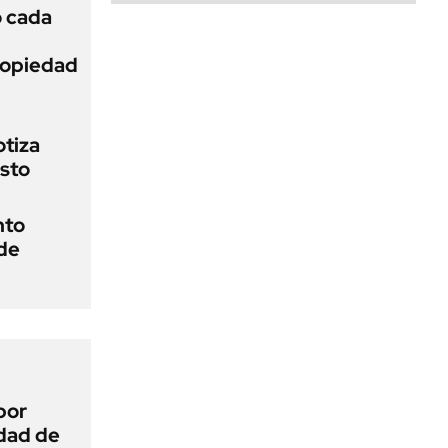
ó cada
Propiedad
otiza
osto
nto
 de
por
idad de