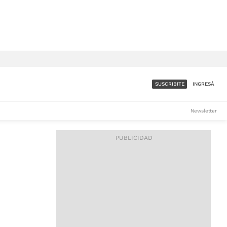
SUSCRIBITE
INGRESÁ
SUMATE A LA COMUNIDAD
Newsletter
DE ÁMBITO
LES
ACCESO FULL - $1.800/MES
ES
CORPORATIVO - CONSULTAR
Si tenés dudas comunicate
con nosotros a
IOS
suscripciones@ambito.com.ar
Llamanos al (54) 11 4556-
9147/48 o
al (54) 11 4449-3256 de lunes a