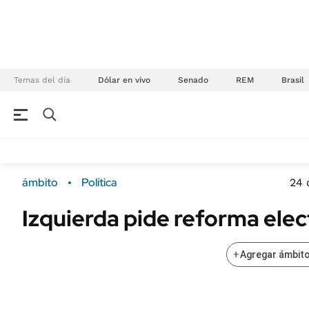
Temas del día
Dólar en vivo
Senado
REM
Brasil
NEGOCIOS
ÚLTIMAS NOTICIAS
Especiales Ámbito
ECONOMÍA
ámbito
Política
24 
Real Estate
Banco de Datos
Izquierda pide reforma elec
Sustentabilidad
Campo
Seguros
FINANZAS
+
Agregar ámbito
ENERGY REPORT
Dólar
POLÍTICA
Mercados
Nacional