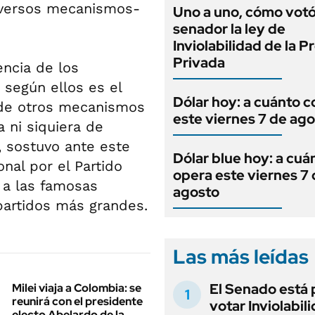
diversos mecanismos-
Uno a uno, cómo vot
senador la ley de
Inviolabilidad de la 
Privada
encia de los
 según ellos es el
Dólar hoy: a cuánto c
 de otros mecanismos
este viernes 7 de ag
 ni siquiera de
, sostuvo ante este
Dólar blue hoy: a cuá
nal por el Partido
opera este viernes 7
 a las famosas
agosto
partidos más grandes.
Las más leídas
El Senado está 
Milei viaja a Colombia: se
reunirá con el presidente
votar Inviolabil
electo Abelardo de la