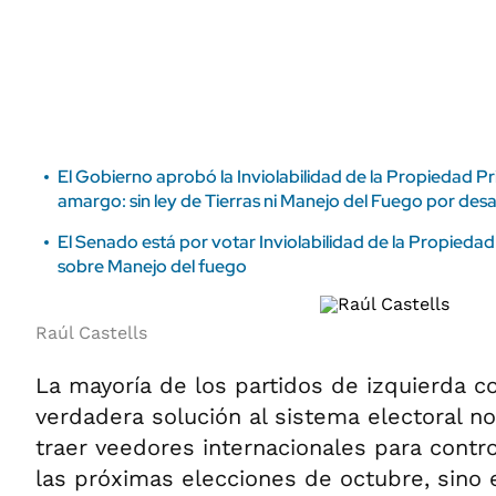
ÁMBITO DEBATE
Municipios
MEDIAKIT AMBITO DEBATE
URUGUAY
El Gobierno aprobó la Inviolabilidad de la Propiedad P
amargo: sin ley de Tierras ni Manejo del Fuego por desa
El Senado está por votar Inviolabilidad de la Propieda
sobre Manejo del fuego
Raúl Castells
La mayoría de los partidos de izquierda c
verdadera solución al sistema electoral n
traer veedores internacionales para contro
las próximas elecciones de octubre, sino 