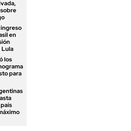
ivada,
 sobre
go
l ingreso
sil en
sión
 Lula
 los
onograma
sto para
gentinas
asta
 país
 máximo