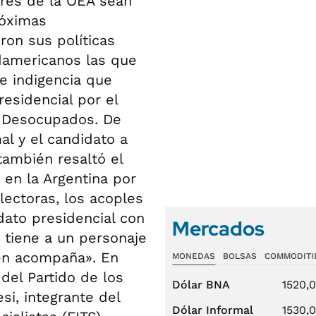
res de la OEA sean
róximas
ron sus políticas
damericanos las que
e indigencia que
esidencial por el
y Desocupados. De
al y el candidato a
también resaltó el
 en la Argentina por
ectoras, los acoples
dato presidencial con
Mercados
 tiene a un personaje
ien acompaña». En
MONEDAS
BOLSAS
COMMODITI
del Partido de los
Dólar BNA
1520,
si, integrante del
Dólar Informal
1530,