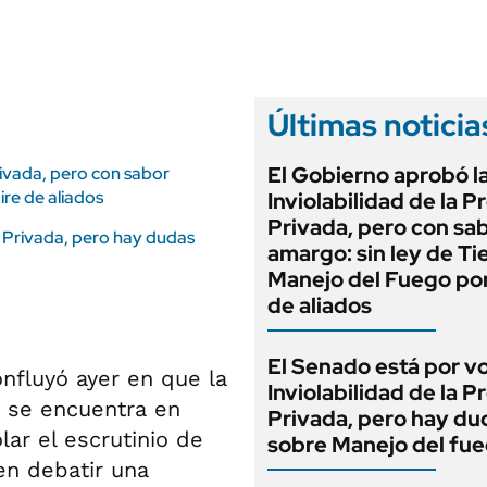
ANUARIO 2025
LIFESTYLE
EDICIÓN IMPRESA
AUTOS
Últimas noticia
El Gobierno aprobó l
rivada, pero con sabor
ire de aliados
Inviolabilidad de la 
Privada, pero con sa
d Privada, pero hay dudas
amargo: sin ley de Tie
Manejo del Fuego por
de aliados
El Senado está por v
onfluyó ayer en que la
Inviolabilidad de la 
o se encuentra en
Privada, pero hay du
lar el escrutinio de
sobre Manejo del fu
en debatir una