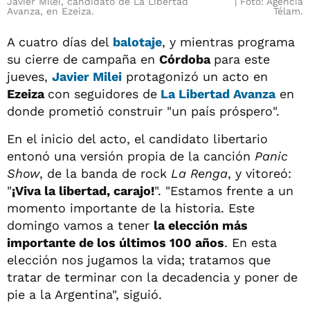
Javier Milei, candidato de La Libertad
Foto: Agencia
Avanza, en Ezeiza.
Télam.
A cuatro días del
balotaje
, y mientras programa
su cierre de campaña en
Córdoba
para este
jueves,
Javier Milei
protagonizó un acto en
Ezeiza
con seguidores de
La Libertad Avanza
en
donde prometió construir "un país próspero".
En el inicio del acto, el candidato libertario
entonó una versión propia de la canción
Panic
Show
, de la banda de rock
La Renga
, y vitoreó:
"
¡Viva la libertad, carajo!
". "Estamos frente a un
momento importante de la historia. Este
domingo vamos a tener
la elección más
importante de los últimos 100 años
. En esta
elección nos jugamos la vida; tratamos que
tratar de terminar con la decadencia y poner de
pie a la Argentina", siguió.