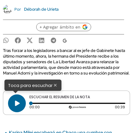
Déborah de Urieta
Por
+ Agregar ámbito en
Tras forzar a los legisladores a bancar al ex jefe de Gabinete hasta
último momento, ahora, la hermana del Presidente recibe a los
diputados y senadores de La Libertad Avanza para relanzar la
actividad parlamentaria, que desde marzo está atravesada por
Manuel Adorni y la investigación en torno a su evolución patrimonial.
×
Toca para escuchar
ESCUCHAR EL RESUMEN DE LA NOTA
Tiempo transcurrido: 0 segundos
Dura
00:00
00:39
Karina Milei encabezó en Chaco una cumbre con