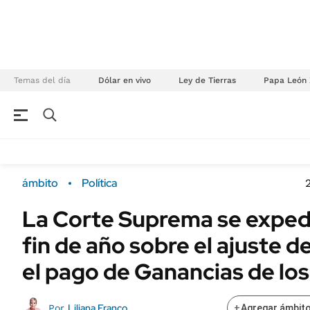
Temas del día
Dólar en vivo
Ley de Tierras
Papa León 
NEGOCIOS
ÚLTIMAS NOTICIAS
Especiales Ámbito
ECONOMÍA
ámbito
Política
Real Estate
Banco de Datos
La Corte Suprema se exped
Sustentabilidad
Campo
fin de año sobre el ajuste de
Seguros
FINANZAS
ENERGY REPORT
el pago de Ganancias de los
Dólar
POLÍTICA
Mercados
Liliana Franco
Por
+
Agregar ámbito
Nacional