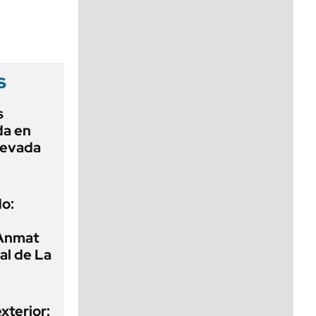
viernes de 10 a 18
s
s
da en
elevada
o:
 Anmat
al de La
exterior: