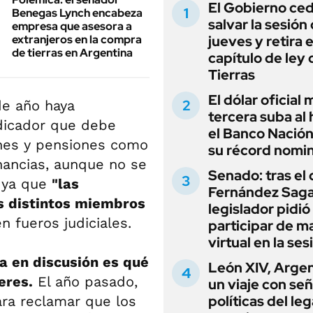
El Gobierno ce
Benegas Lynch encabeza
salvar la sesión
empresa que asesora a
extranjeros en la compra
jueves y retira e
de tierras en Argentina
capítulo de ley 
Tierras
El dólar oficial
de año haya
tercera suba al 
ndicador que debe
el Banco Nación
ones y pensiones como
su récord nomin
nancias, aunque no se
Senado: tras el
n ya que
"las
Fernández Sagas
s distintos miembros
legislador pidió
n fueros judiciales.
participar de m
virtual en la ses
a en discusión es qué
León XIV, Argen
eres.
El año pasado,
un viaje con se
políticas del le
ra reclamar que los