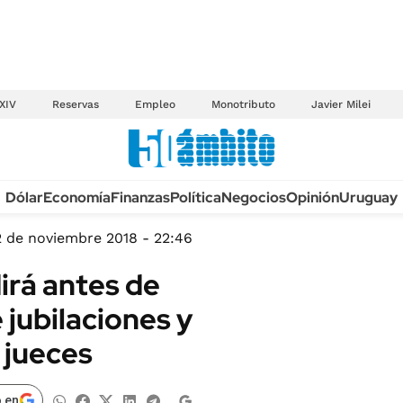
XIV
Reservas
Empleo
Monotributo
Javier Milei
Anuario autos 2026
Dólar
Economía
Finanzas
Política
Negocios
Opinión
Uruguay
TECNOLOGÍA
NOVEDADES FISCA
MÉXICO
2 de noviembre 2018 - 22:46
EDICTOS JUDICIAL
OPINIÓN
irá antes de
MULTAS
MUNDO
 jubilaciones y
LICITACIONES
INFORMACIÓN GENERAL
 jueces
CUADROS TARIFAR
ESPECTÁCULOS
RECALL
DEPORTES
 en