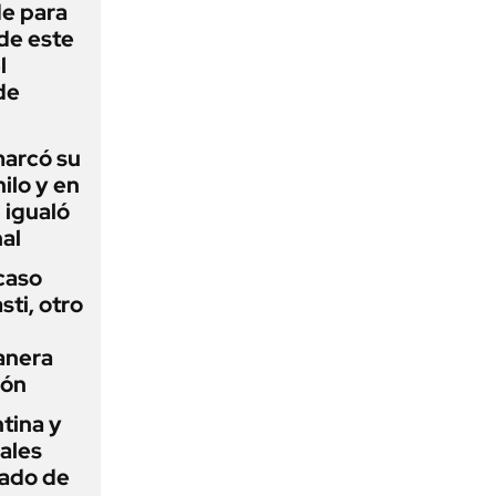
de para
 de este
l
de
 marcó su
hilo y en
 igualó
al
 caso
ti, otro
anera
ión
tina y
ñales
gado de