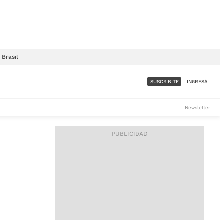
Brasil
SUSCRIBITE
INGRESÁ
SUMATE A LA COMUNIDAD
Newsletter
DE ÁMBITO
LES
ACCESO FULL - $1.800/MES
ES
CORPORATIVO - CONSULTAR
Si tenés dudas comunicate
con nosotros a
IOS
suscripciones@ambito.com.ar
Llamanos al (54) 11 4556-
9147/48 o
al (54) 11 4449-3256 de lunes a