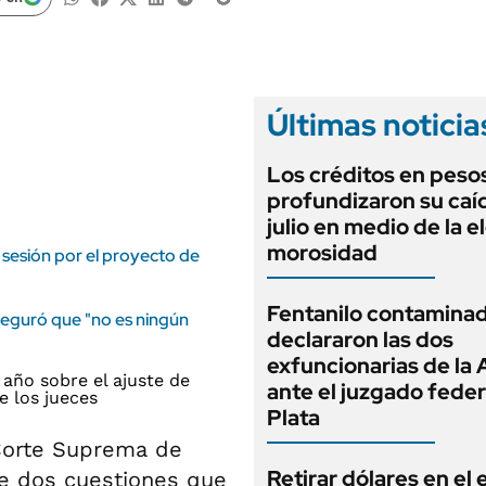
ANUARIO 2025
LIFESTYLE
EDICIÓN IMPRESA
AUTOS
Últimas noticia
Los créditos en peso
profundizaron su caí
julio en medio de la 
morosidad
 sesión por el proyecto de
Fentanilo contaminad
seguró que "no es ningún
declararon las dos
exfuncionarias de la
ante el juzgado feder
Plata
 Corte Suprema de
Retirar dólares en el 
re dos cuestiones que