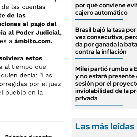
por qué conviene evit
o de las cuentas
cajero automático
te de las
nciones al pago del
Brasil bajó la tasa po
a al Poder Judicial,
vez consecutiva, per
les a
ámbito.com.
da por ganada la bata
contra la inflación
solviera estos
ia al tiempo que
Milei partió rumbo a
quién decía: "Las
y no estará presente 
sesión por el proyect
orregidas por el juez
inviolabilidad de la 
el pueblo en la
privada
Las más leídas
Polémica: el senador