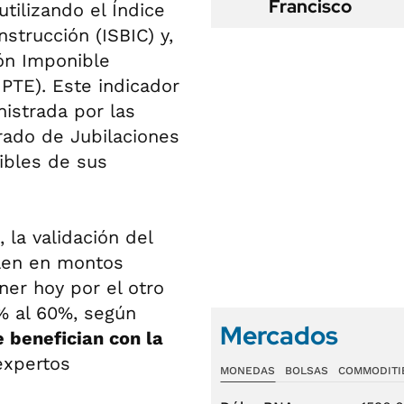
Francisco
tilizando el Índice
nstrucción (ISBIC) y,
ón Imponible
PTE). Este indicador
nistrada por las
rado de Jubilaciones
ibles de sus
 la validación del
ulen en montos
ner hoy por el otro
% al 60%, según
Mercados
 benefician con la
expertos
MONEDAS
BOLSAS
COMMODITI