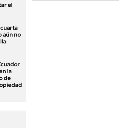
ar el
r cuarta
o aún no
lla
 Ecuador
en la
o de
propiedad