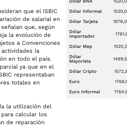
Dólar BNA
1520,
nsideran que el ISBIC
Dólar Informal
1530,
ariación de salarial en
Dólar Tarjeta
1976,
, señalan que, según
Dólar
1761,
eja la evolución de
Importador
sujetos a Convenciones
Dólar Mep
1520,
 actividades la
Dólar
ón en todo el país.
1499,
Mayorista
arcial ya que en el
Dólar Cripto
1572,
 ISBIC representaban
Euro
1766,
res totales en
Euro Informal
1764,
 la utilización del
 para calcular los
an de reparación