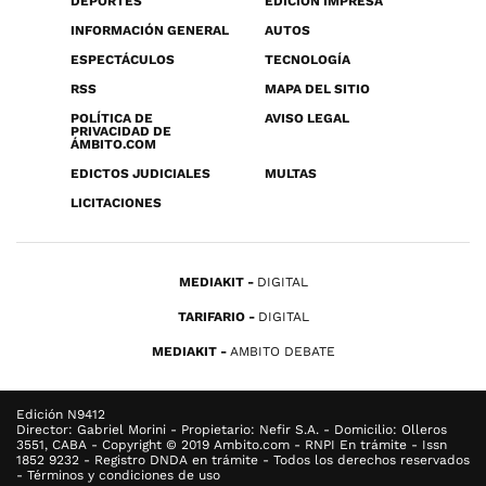
DEPORTES
EDICIÓN IMPRESA
INFORMACIÓN GENERAL
AUTOS
ESPECTÁCULOS
TECNOLOGÍA
RSS
MAPA DEL SITIO
POLÍTICA DE
AVISO LEGAL
PRIVACIDAD DE
ÁMBITO.COM
EDICTOS JUDICIALES
MULTAS
LICITACIONES
MEDIAKIT
DIGITAL
TARIFARIO
DIGITAL
MEDIAKIT
AMBITO DEBATE
Edición N9412
Director: Gabriel Morini - Propietario: Nefir S.A. - Domicilio: Olleros
3551, CABA - Copyright © 2019 Ambito.com - RNPI En trámite - Issn
1852 9232 - Registro DNDA en trámite - Todos los derechos reservados
- Términos y condiciones de uso