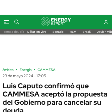
Temas del día
Dólar en vivo
Senado
REM
Brasil
Javier Mil
ámbito
Energía
CAMMESA
23 de mayo 2024 - 17:05
Luis Caputo confirmó que
CAMMESA aceptó la propuesta
del Gobierno para cancelar su
deuda