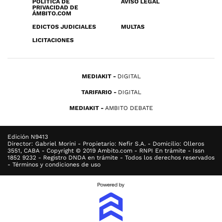
POLÍTICA DE
AVISO LEGAL
PRIVACIDAD DE
ÁMBITO.COM
EDICTOS JUDICIALES
MULTAS
LICITACIONES
MEDIAKIT
DIGITAL
TARIFARIO
DIGITAL
MEDIAKIT
AMBITO DEBATE
Edición N9413
Director: Gabriel Morini - Propietario: Nefir S.A. - Domicilio: Olleros
3551, CABA - Copyright © 2019 Ambito.com - RNPI En trámite - Issn
1852 9232 - Registro DNDA en trámite - Todos los derechos reservados
- Términos y condiciones de uso