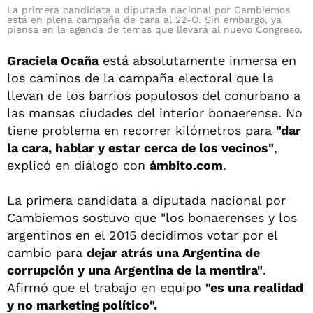
La primera candidata a diputada nacional por Cambiemos
está en plena campaña de cara al 22-O. Sin embargo, ya
piensa en la agenda de temas que llevará al nuevo Congreso.
Graciela Ocaña
está absolutamente inmersa en
los caminos de la campaña electoral que la
llevan de los barrios populosos del conurbano a
las mansas ciudades del interior bonaerense. No
tiene problema en recorrer kilómetros para
"dar
la cara, hablar y estar cerca de los vecinos"
,
explicó en diálogo con
ámbito.com
.
La primera candidata a diputada nacional por
Cambiemos sostuvo que "los bonaerenses y los
argentinos en el 2015 decidimos votar por el
cambio para
dejar atrás una Argentina de
corrupción y una Argentina de la mentira"
.
Afirmó que el trabajo en equipo
"es una realidad
y no marketing político".