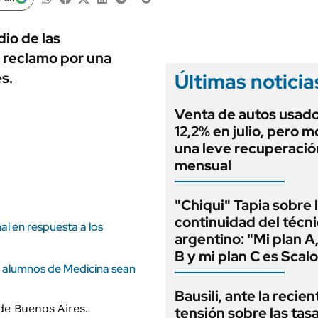
ANUARIO 2025
LIFESTYLE
EDICIÓN IMPRESA
AUTOS
dio de las
n reclamo por una
Últimas noticia
s.
Venta de autos usado
12,2% en julio, pero m
una leve recuperació
mensual
"Chiqui" Tapia sobre 
continuidad del técn
al en respuesta a los
argentino: "Mi plan A,
B y mi plan C es Scalo
s alumnos de Medicina sean
Bausili, ante la recien
tensión sobre las tas