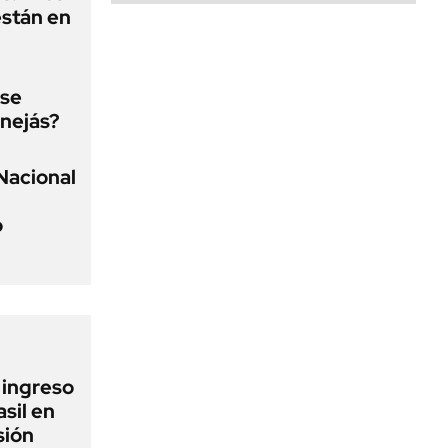
están en
 se
nejás?
Nacional
o
l ingreso
sil en
sión