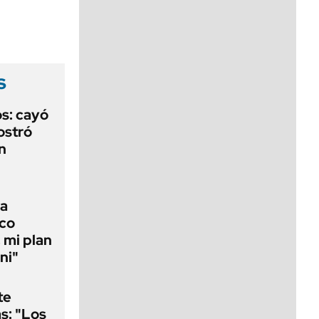
viernes de 10 a 18
s
s: cayó
ostró
n
la
ico
 mi plan
ni"
te
as: "Los