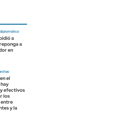
 diplomático
 pidió a
 reponga a
dor en
archas
en el
 hay
y efectivos
r los
 entre
tes y la