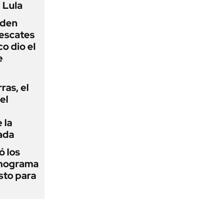
 Lula
iden
rescates
o dio el
e
rras, el
el
 la
ada
 los
onograma
sto para