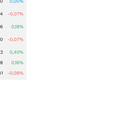
00
0,00%
74
-0,07%
96
0,18%
50
-0,07%
82
0,40%
88
0,16%
41
-0,08%