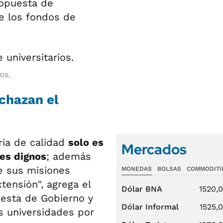
ropuesta de
de los fondos de
os.
echazan el
aria de calidad
solo es
Mercados
es dignos
; además
e sus misiones
MONEDAS
BOLSAS
COMMODITI
tensión", agrega el
Dólar BNA
1520,
uesta de Gobierno y
Dólar Informal
1525,
as universidades por