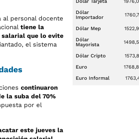
Dólar Tarjeta
1976,
Dólar
1760,
Importador
a al personal docente
acional
tiene la
Dólar Mep
1522,
salarial que lo evite
Dólar
1498,
iantado, el sistema
Mayorista
Dólar Cripto
1573,
Euro
1768,
idades
Euro Informal
1763,
uciones
continuaron
de la suba del 70%
mpuesta por el
catar este jueves la
posición salarial