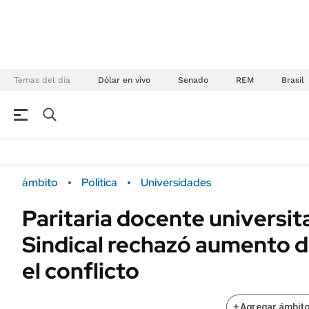
Temas del día
Dólar en vivo
Senado
REM
Brasil
NEGOCIOS
ÚLTIMAS NOTICIAS
Especiales Ámbito
ECONOMÍA
ámbito
Política
Universidades
Real Estate
Banco de Datos
Paritaria docente universita
Sustentabilidad
Campo
Sindical rechazó aumento de
Seguros
FINANZAS
ENERGY REPORT
el conflicto
Dólar
POLÍTICA
Mercados
+
Agregar ámbito
Nacional