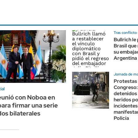
Tras conflicto
Bullrich le
Brasil que
su embaja
Argentina
Jornada de m
Protestas 
Congreso:
ial
detenidos 
reunió con Noboa en
heridos po
ara firmar una serie
incidentes
manifestan
os bilaterales
Policía