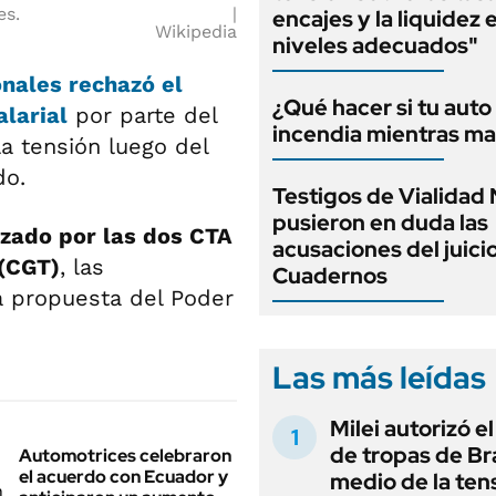
es.
encajes y la liquidez 
Wikipedia
niveles adecuados"
onales
rechazó el
¿Qué hacer si tu auto
larial
por parte del
incendia mientras ma
a tensión luego del
do.
Testigos de Vialidad 
pusieron en duda las
zado por las dos CTA
acusaciones del juici
 (CGT)
, las
Cuadernos
la propuesta del Poder
Las más leídas
Milei autorizó e
de tropas de Bra
Automotrices celebraron
el acuerdo con Ecuador y
medio de la ten