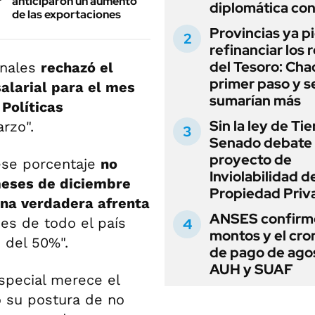
anticiparon un aumento
diplomática con
de las exportaciones
Provincias ya p
refinanciar los 
del Tesoro: Chac
onales
rechazó el
primer paso y s
alarial para el mes
sumarían más
Políticas
Sin la ley de Tie
rzo".
Senado debate 
proyecto de
 ese porcentaje
no
Inviolabilidad de
 meses de diciembre
Propiedad Priv
una verdadera afrenta
ANSES confirmó
des de todo el país
montos y el cr
 del 50%".
de pago de ago
AUH y SUAF
special merece el
ó su postura de no