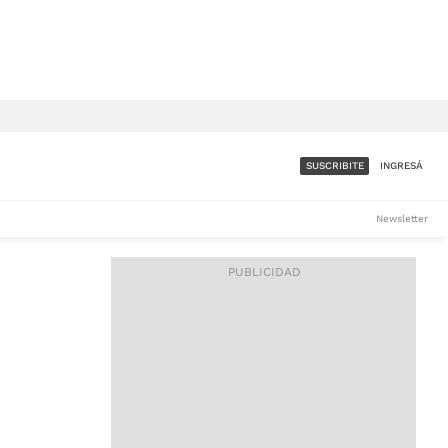
SUSCRIBITE
INGRESÁ
SUMATE A LA COMUNIDAD
Newsletter
DE ÁMBITO
LES
ACCESO FULL - $1.800/MES
ES
CORPORATIVO - CONSULTAR
Si tenés dudas comunicate
con nosotros a
IOS
suscripciones@ambito.com.ar
Llamanos al (54) 11 4556-
9147/48 o
al (54) 11 4449-3256 de lunes a