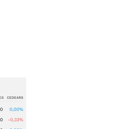
ES
CEDEARS
00
0,00%
00
-0,33%