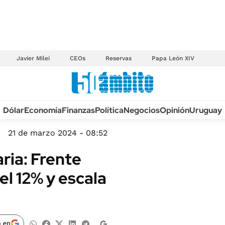
Javier Milei
CEOs
Reservas
Papa León XIV
Anuario autos 2026
Dólar
Economía
Finanzas
Política
Negocios
Opinión
Uruguay
TECNOLOGÍA
NOVEDADES FISCA
MÉXICO
21 de marzo 2024 - 08:52
EDICTOS JUDICIAL
OPINIÓN
ria: Frente
MULTAS
MUNDO
l 12% y escala
LICITACIONES
INFORMACIÓN GENERAL
CUADROS TARIFAR
ESPECTÁCULOS
RECALL
DEPORTES
 en