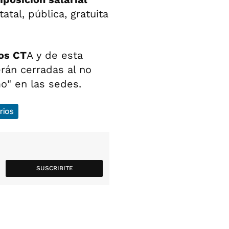
atal, pública, gratuita
dos CT
A y de esta
rán cerradas al no
o" en las sedes.
rios
SUSCRIBITE