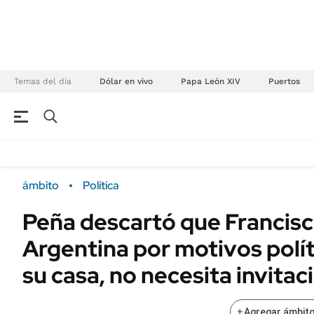
Temas del día
Dólar en vivo
Papa León XIV
Puertos
NEGOCIOS
ÚLTIMAS NOTICIAS
Especiales Ámbito
ECONOMÍA
ámbito
Política
Real Estate
Banco de Datos
Peña descartó que Francisco
Sustentabilidad
Campo
Argentina por motivos polít
Seguros
FINANZAS
ENERGY REPORT
su casa, no necesita invitac
Dólar
POLÍTICA
Mercados
+
Agregar ámbito
Nacional