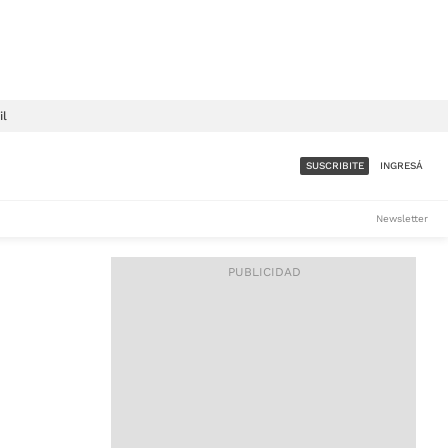
il
SUSCRIBITE
INGRESÁ
SUMATE A LA COMUNIDAD
Newsletter
DE ÁMBITO
LES
ACCESO FULL - $1.800/MES
ES
CORPORATIVO - CONSULTAR
Si tenés dudas comunicate
con nosotros a
IOS
suscripciones@ambito.com.ar
Llamanos al (54) 11 4556-
9147/48 o
al (54) 11 4449-3256 de lunes a