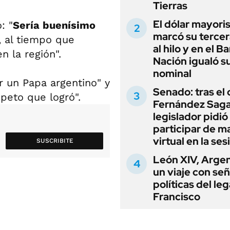
Tierras
El dólar mayori
: "
Sería buenísimo
marcó su tercer
", al tiempo que
al hilo y en el B
 la región".
Nación igualó s
nominal
r un Papa argentino" y
Senado: tras el
speto que logró".
Fernández Sagas
legislador pidió
participar de m
virtual en la ses
SUSCRIBITE
León XIV, Argen
un viaje con se
políticas del le
Francisco