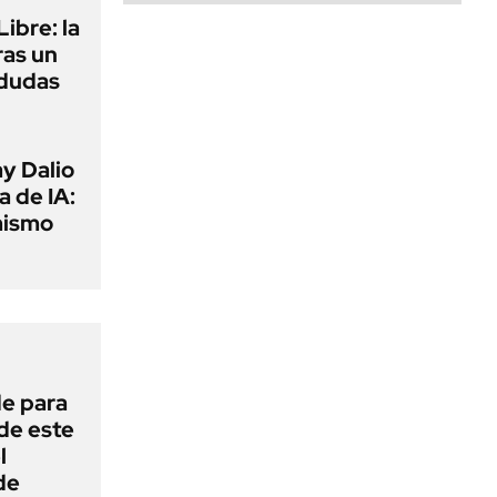
ibre: la
ras un
 dudas
y Dalio
a de IA:
mismo
de para
 de este
l
de