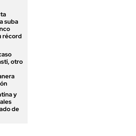
sta
a suba
anco
u récord
 caso
ti, otro
anera
ión
tina y
ñales
gado de