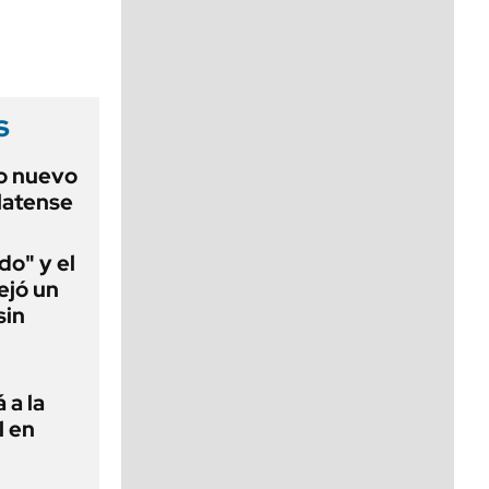
viernes de 10 a 18
s
o nuevo
latense
do" y el
ejó un
sin
 a la
l en