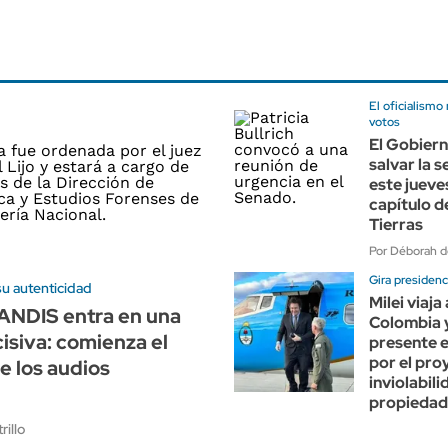
El oficialismo 
votos
El Gobier
salvar la s
este jueves
capítulo d
Tierras
Por Déborah d
Gira presidenc
 su autenticidad
Milei viaja
ANDIS entra en una
Colombia y
isiva: comienza el
presente e
por el pro
de los audios
inviolabili
propiedad
rillo