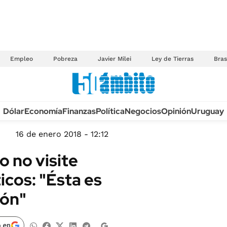
Empleo
Pobreza
Javier Milei
Ley de Tierras
Bras
Anuario autos 2026
Dólar
Economía
Finanzas
Política
Negocios
Opinión
Uruguay
TECNOLOGÍA
NOVEDADES FISCA
MÉXICO
16 de enero 2018 - 12:12
EDICTOS JUDICIAL
OPINIÓN
 no visite
MULTAS
MUNDO
icos: "Ésta es
LICITACIONES
INFORMACIÓN GENERAL
ión"
CUADROS TARIFAR
ESPECTÁCULOS
RECALL
DEPORTES
 en