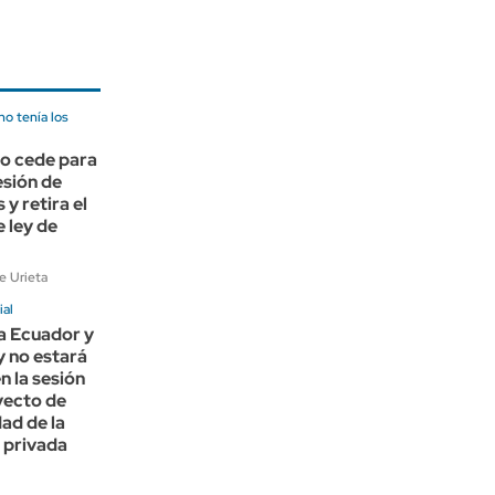
no tenía los
no cede para
esión de
 y retira el
e ley de
e Urieta
ial
 a Ecuador y
 no estará
n la sesión
yecto de
dad de la
 privada