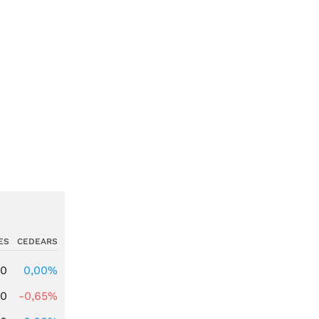
ES
CEDEARS
00
0,00%
00
-0,65%