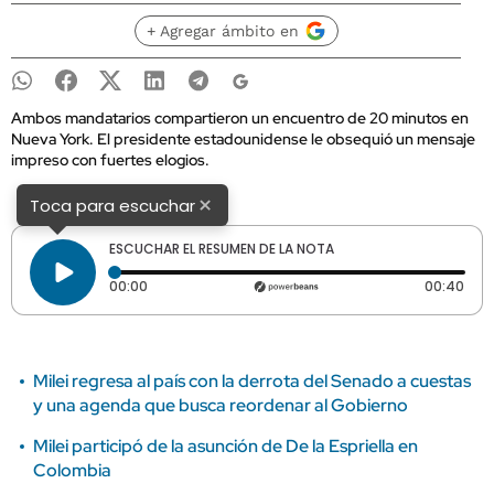
+ Agregar ámbito en
Ambos mandatarios compartieron un encuentro de 20 minutos en
Nueva York. El presidente estadounidense le obsequió un mensaje
impreso con fuertes elogios.
×
Toca para escuchar
ESCUCHAR EL RESUMEN DE LA NOTA
Tiempo transcurrido: 0 segundos
Dura
00:00
00:40
Milei regresa al país con la derrota del Senado a cuestas
y una agenda que busca reordenar al Gobierno
Milei participó de la asunción de De la Espriella en
Colombia