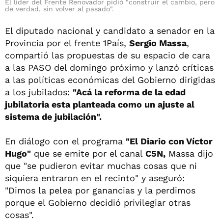
El lider del Frente Renovador pidió "construir el cambio, pero
de verdad, sin volver al pasado".
El diputado nacional y candidato a senador en la
Provincia por el frente 1País,
Sergio Massa
,
compartió las propuestas de su espacio de cara
a las PASO del domingo próximo y lanzó críticas
a las políticas económicas del Gobierno dirigidas
a los jubilados:
"Acá la reforma de la edad
jubilatoria esta planteada como un ajuste al
sistema de jubilación".
En diálogo con el programa
"El Diario con Víctor
Hugo"
que se emite por el canal
C5N,
Massa dijo
que "se pudieron evitar muchas cosas que ni
siquiera entraron en el recinto" y aseguró:
"Dimos la pelea por ganancias y la perdimos
porque el Gobierno decidió privilegiar otras
cosas".