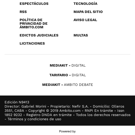
ESPECTÁCULOS
TECNOLOGÍA
RSS
MAPA DEL SITIO
POLÍTICA DE
AVISO LEGAL
PRIVACIDAD DE
ÁMBITO.COM
EDICTOS JUDICIALES
MULTAS
LICITACIONES
MEDIAKIT
DIGITAL
TARIFARIO
DIGITAL
MEDIAKIT
AMBITO DEBATE
Edición N9413
Director: Gabriel Morini - Propietario: Nefir S.A. - Domicilio: Olleros
3551, CABA - Copyright © 2019 Ambito.com - RNPI En trámite - Issn
1852 9232 - Registro DNDA en trámite - Todos los derechos reservados
- Términos y condiciones de uso