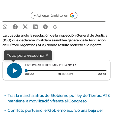
+ Agregar ámbito en
La Justicia anuló la resolución de la Inspección General de Justicia
(IGJ) que declaraba inválida la asamblea general de la Asociación
del Fútbol Argentino (AFA) donde resulto reelecto el dirigente.
×
Toca para escuchar
ESCUCHAR EL RESUMEN DE LA NOTA
Tiempo transcurrido: 0 segundos
Dura
00:00
00:41
Tras la marcha atrás del Gobierno por ley de Tierras, ATE
mantiene la movilización frente al Congreso
Conflicto portuario: el Gobierno acordó una baja del