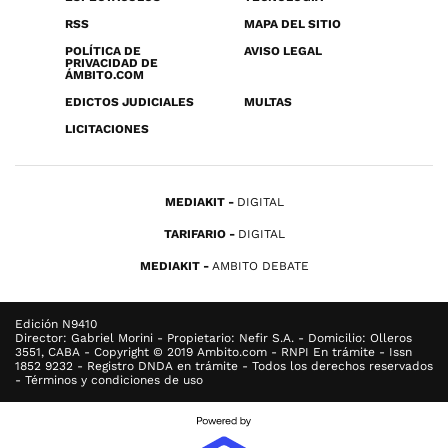
RSS
MAPA DEL SITIO
POLÍTICA DE
AVISO LEGAL
PRIVACIDAD DE
ÁMBITO.COM
EDICTOS JUDICIALES
MULTAS
LICITACIONES
MEDIAKIT
DIGITAL
TARIFARIO
DIGITAL
MEDIAKIT
AMBITO DEBATE
Edición N9410
Director: Gabriel Morini - Propietario: Nefir S.A. - Domicilio: Olleros
3551, CABA - Copyright © 2019 Ambito.com - RNPI En trámite - Issn
1852 9232 - Registro DNDA en trámite - Todos los derechos reservados
- Términos y condiciones de uso