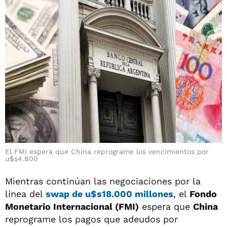
El FMI espera que China reprograme los vencimientos por
u$s4.800
Mientras continúan las negociaciones por la
línea del
swap de u$s18.000 millones
, el
Fondo
Monetario Internacional (FMI)
espera que
China
reprograme los pagos que adeudos por