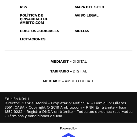
RSS
MAPA DEL SITIO
POLÍTICA DE
AVISO LEGAL
PRIVACIDAD DE
ÁMBITO.COM
EDICTOS JUDICIALES
MULTAS
LICITACIONES
MEDIAKIT
DIGITAL
TARIFARIO
DIGITAL
MEDIAKIT
AMBITO DEBATE
Edición N9411
Director: Gabriel Morini - Propietario: Nefir S.A. - Domicilio: Olleros
3551, CABA - Copyright © 2019 Ambito.com - RNPI En trámite - Issn
1852 9232 - Registro DNDA en trámite - Todos los derechos reservados
- Términos y condiciones de uso