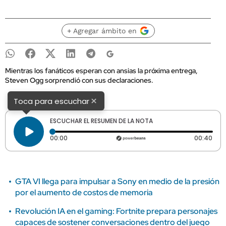
+ Agregar ámbito en
Mientras los fanáticos esperan con ansias la próxima entrega,
Steven Ogg sorprendió con sus declaraciones.
×
Toca para escuchar
ESCUCHAR EL RESUMEN DE LA NOTA
Tiempo transcurrido: 0 segundos
Dura
00:00
00:40
GTA VI llega para impulsar a Sony en medio de la presión
por el aumento de costos de memoria
Revolución IA en el gaming: Fortnite prepara personajes
capaces de sostener conversaciones dentro del juego