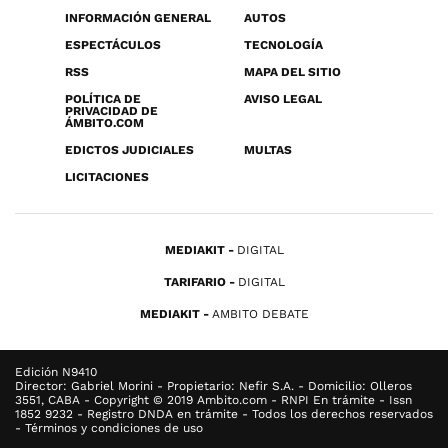
INFORMACIÓN GENERAL
AUTOS
ESPECTÁCULOS
TECNOLOGÍA
RSS
MAPA DEL SITIO
POLÍTICA DE
AVISO LEGAL
PRIVACIDAD DE
ÁMBITO.COM
EDICTOS JUDICIALES
MULTAS
LICITACIONES
MEDIAKIT
DIGITAL
TARIFARIO
DIGITAL
MEDIAKIT
AMBITO DEBATE
Edición N9410
Director: Gabriel Morini - Propietario: Nefir S.A. - Domicilio: Olleros
3551, CABA - Copyright © 2019 Ambito.com - RNPI En trámite - Issn
1852 9232 - Registro DNDA en trámite - Todos los derechos reservados
- Términos y condiciones de uso