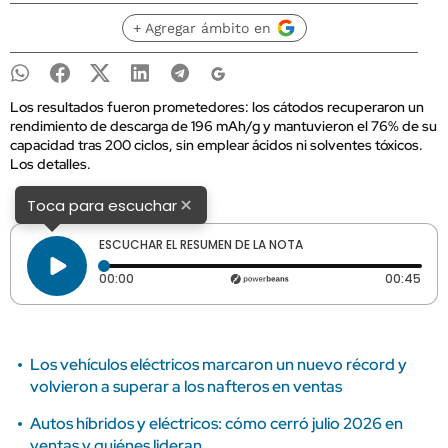
+ Agregar ámbito en
Los resultados fueron prometedores: los cátodos recuperaron un
rendimiento de descarga de 196 mAh/g y mantuvieron el 76% de su
capacidad tras 200 ciclos, sin emplear ácidos ni solventes tóxicos.
Los detalles.
×
Toca para escuchar
ESCUCHAR EL RESUMEN DE LA NOTA
Tiempo transcurrido: 0 segundos
Dura
00:00
00:45
Los vehículos eléctricos marcaron un nuevo récord y
volvieron a superar a los nafteros en ventas
Autos híbridos y eléctricos: cómo cerró julio 2026 en
ventas y quiénes lideran