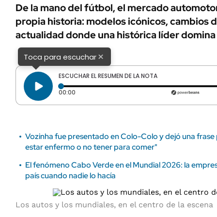
ÁMBITO DEBATE
De la mano del fútbol, el mercado automoto
Municipios
propia historia: modelos icónicos, cambios 
MEDIAKIT AMBITO DEBATE
URUGUAY
actualidad donde una histórica líder domina 
×
Toca para escuchar
ESCUCHAR EL RESUMEN DE LA NOTA
Tiempo transcurrido: 0 segundos
00:00
Vozinha fue presentado en Colo-Colo y dejó una frase p
estar enfermo o no tener para comer"
El fenómeno Cabo Verde en el Mundial 2026: la empresa
país cuando nadie lo hacía
Los autos y los mundiales, en el centro de la escena