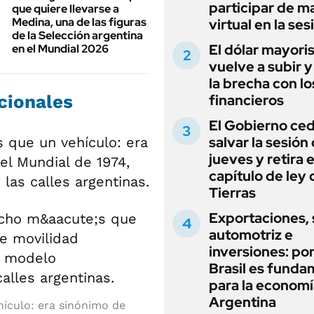
participar de m
que quiere llevarse a
Medina, una de las figuras
virtual en la ses
de la Selección argentina
El dólar mayori
en el Mundial 2026
vuelve a subir y
la brecha con lo
cionales
financieros
El Gobierno ce
salvar la sesión
que un vehículo: era
jueves y retira e
el Mundial de 1974,
capítulo de ley 
las calles argentinas.
Tierras
Exportaciones, 
automotriz e
inversiones: po
Brasil es funda
para la economí
Argentina
hículo: era sinónimo de