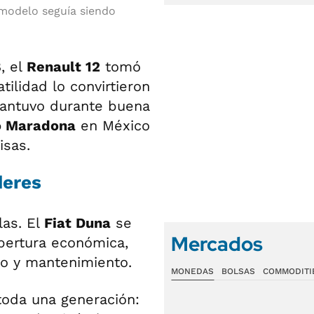
 modelo seguía siendo
, el
Renault 12
tomó
tilidad lo convirtieron
 mantuvo durante buena
o Maradona
en México
isas.
deres
las. El
Fiat Duna
se
Mercados
pertura económica,
cio y mantenimiento.
MONEDAS
BOLSAS
COMMODITI
toda una generación: