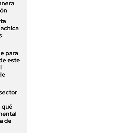
anera
ión
sta
 achica
s
de para
 de este
l
de
sector
r qué
mental
a de