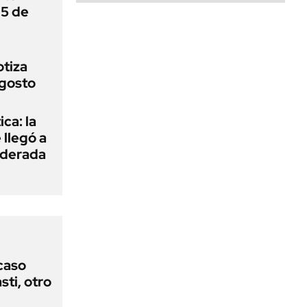
 5 de
otiza
agosto
ica: la
 llegó a
iderada
 caso
ti, otro