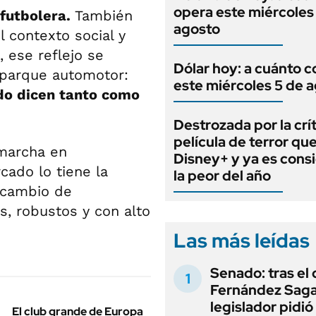
opera este miércoles
futbolera.
También
agosto
 contexto social y
 ese reflejo se
Dólar hoy: a cuánto c
 parque automotor:
este miércoles 5 de 
do dicen tanto como
Destrozada por la crít
película de terror que
marcha en
Disney+ y ya es cons
rcado lo tiene la
la peor del año
l cambio de
s, robustos y con alto
Las más leídas
Senado: tras el
Fernández Sagas
legislador pidió
El club grande de Europa