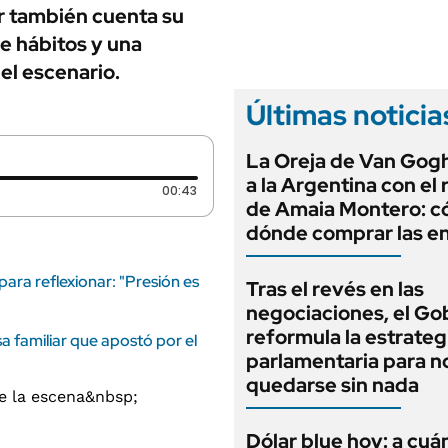
ANUARIO 2025
r también cuenta su
LIFESTYLE
EDICIÓN IMPRESA
de hábitos y una
AUTOS
el escenario.
Últimas noticia
La Oreja de Van Gog
a la Argentina con el
Duración: 43 segundos
00:43
de Amaia Montero: c
dónde comprar las e
ara reflexionar: "Presión es
Tras el revés en las
negociaciones, el Go
reformula la estrateg
 familiar que apostó por el
parlamentaria para n
quedarse sin nada
Dólar blue hoy: a cuá