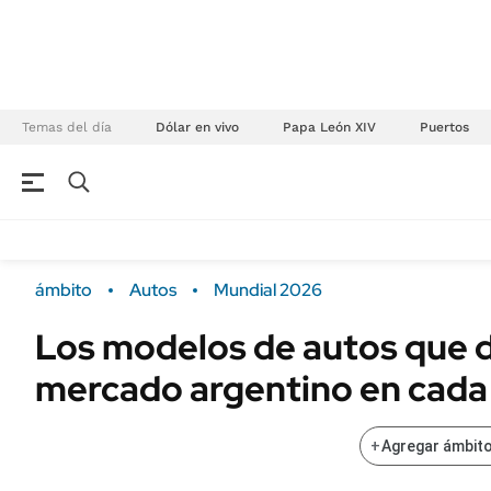
Temas del día
Dólar en vivo
Papa León XIV
Puertos
NEGOCIOS
ÚLTIMAS NOTICIAS
Especiales Ámbito
ECONOMÍA
ámbito
Autos
Mundial 2026
Real Estate
Banco de Datos
Los modelos de autos que 
Sustentabilidad
Campo
mercado argentino en cada
Seguros
FINANZAS
ENERGY REPORT
Dólar
+
Agregar ámbito
POLÍTICA
Mercados
Nacional