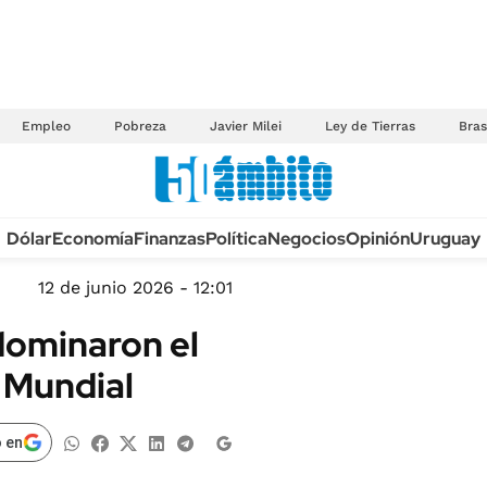
Empleo
Pobreza
Javier Milei
Ley de Tierras
Bras
Anuario autos 2026
Dólar
Economía
Finanzas
Política
Negocios
Opinión
Uruguay
TECNOLOGÍA
NOVEDADES FISCA
MÉXICO
12 de junio 2026 - 12:01
EDICTOS JUDICIAL
OPINIÓN
dominaron el
MULTAS
MUNDO
 Mundial
LICITACIONES
INFORMACIÓN GENERAL
CUADROS TARIFAR
ESPECTÁCULOS
 en
RECALL
DEPORTES