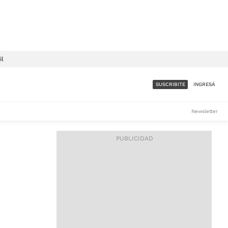
il
SUSCRIBITE
INGRESÁ
SUMATE A LA COMUNIDAD
Newsletter
DE ÁMBITO
LES
ACCESO FULL - $1.800/MES
ES
CORPORATIVO - CONSULTAR
Si tenés dudas comunicate
con nosotros a
IOS
suscripciones@ambito.com.ar
Llamanos al (54) 11 4556-
9147/48 o
al (54) 11 4449-3256 de lunes a