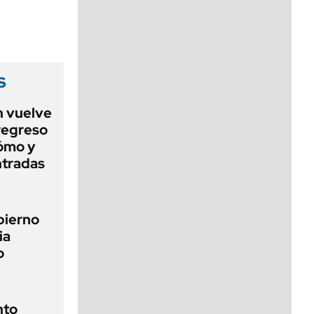
viernes de 10 a 18
s
h vuelve
 regreso
ómo y
ntradas
bierno
ia
o
nto