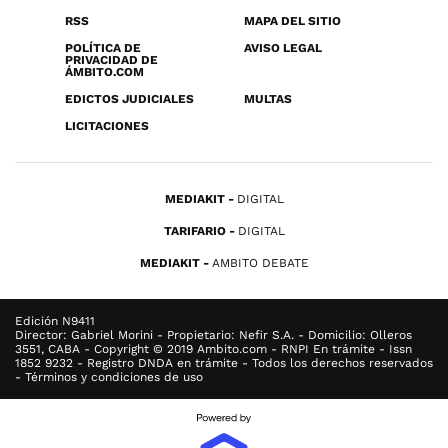
RSS
MAPA DEL SITIO
POLÍTICA DE
AVISO LEGAL
PRIVACIDAD DE
ÁMBITO.COM
EDICTOS JUDICIALES
MULTAS
LICITACIONES
MEDIAKIT
DIGITAL
TARIFARIO
DIGITAL
MEDIAKIT
AMBITO DEBATE
Edición N9411
Director: Gabriel Morini - Propietario: Nefir S.A. - Domicilio: Olleros
3551, CABA - Copyright © 2019 Ambito.com - RNPI En trámite - Issn
1852 9232 - Registro DNDA en trámite - Todos los derechos reservados
- Términos y condiciones de uso